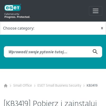
Small Office
ESET Small Business Security
KB3419
[KB3419] Pobierz i zainstaluj