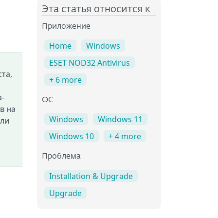
Эта статья относится к
Приложение
Home
Windows
ESET NOD32 Antivirus
та,
+ 6 more
а-
OC
в на
Windows
Windows 11
кли
Windows 10
+ 4 more
Проблема
Installation & Upgrade
Upgrade