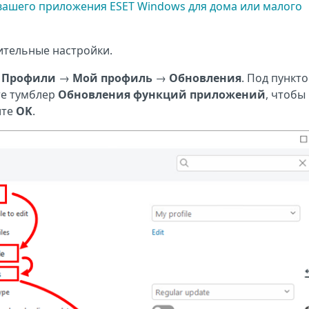
вашего приложения ESET Windows для дома или малого
ительные настройки.
е
Профили
→
Мой профиль
→
Обновления
. Под пункт
е тумблер
Обновления функций приложений
, чтобы
ите
OK
.