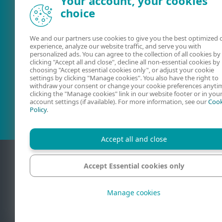
Your account, your cookies
choice
We and our partners use cookies to give you the best optimized 
experience, analyze our website traffic, and serve you with
personalized ads. You can agree to the collection of all cookies by
clicking "Accept all and close", decline all non-essential cookies by
choosing "Accept essential cookies only", or adjust your cookie
settings by clicking "Manage cookies". You also have the right to
Lietotāja
ESET forums
withdraw your consent or change your cookie preferences anyti
rokasgrāmatas
clicking the "Manage cookies" link in our website footer or in you
account settings (if available). For more information, see our
Cook
Policy
.
Accept all and close
Accept Essential cookies only
Kontaktin
Manage cookies
© 1992 - 2026 ESET
preču zīmes vai 