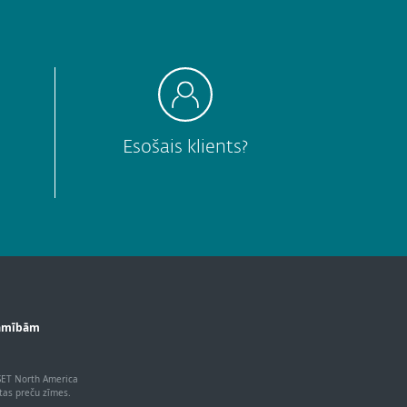
Esošais klients?
jamībām
 ESET North America
ētas preču zīmes.