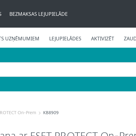
S
BEZMAKSAS LEJUPIELĀDE
TS UZŅĒMUMIEM
LEJUPIELĀDES
AKTIVIZĒT
ZAU
PROTECT On-Prem
KB8909