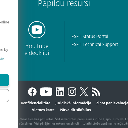
Papildu resursi
online
ESET Status Portal
ESET Technical Support
YouTube
me by
videoklipi
r
ie
formācija
Konfidencialitāte
Juridiskā informācija
Ziņot par ievaino
Vietnes karte
Pārvaldīt sīkfailus
, spol. s r.o. - Visas tiesības paturētas. Šeit izmantotās preču zīmes ir ESET, spol. s r.o. vai
reģistrētas preču zīmes. Visi pārējie nosaukumi un zīmoli ir to atbilstošo uzņēmumu reģistr