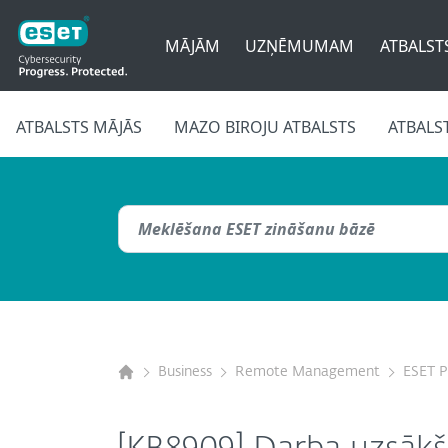
MĀJĀM
UZŅĒMUMAM
ATBALST
ATBALSTS MĀJĀS
MAZO BIROJU ATBALSTS
ATBALS
Business
Remote Management
ESET 