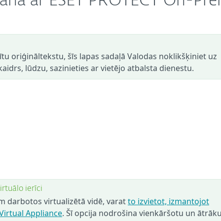
kšana ar ESET PROTECT On-Pr
dītu oriģināltekstu, šīs lapas sadaļā Valodas noklikšķiniet uz
aidrs, lūdzu, sazinieties ar vietējo atbalsta dienestu.
tuālo ierīci
m darbotos virtualizētā vidē, varat
to izvietot, izmantojot
Virtual Appliance
. Šī opcija nodrošina vienkāršotu un ātrāk