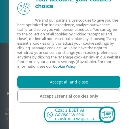
choice
Obecny klient?
We and our partners use cookies to give you the
best optimized online experience, analyze our website
traffic, and serve you with personalized ads. You can agree
to the collection of all cookies by clicking "Accept all and
close", decline all non-essential cookies by choosing "Accept
essential cookies only", or adjust your cookie settings by
clicking "Manage cookies". You also have the right to
withdraw your consent or change your cookie preferences
anytime by clicking the "Manage cookies" link in our website
footer or in your account settings (if available). For more
information, see our
Cookie Policy
.
Accept all and close
Kontact
Prywatność
Informacje prawne
Zgłoś podatność
Accept Essential cookies only
Mapa strony
Zarządzaj plikami cookie
Manage cookies
© 1992 - 2026 ESET spol. s r.o. – Wszelkie prawa zastrzeżone. Znaki towarowe użyte
Czat z ESET AI
tutaj są znakami towarowymi lub zarejestrowanymi znakami towarowymi ESET spol. s
Advisor w celu
r.o. lub ESET North America. Wszystkie inne nazwy oraz marki są zarejestrowanymi
uzyskania wsparcia
znakami towarowymi poszczególnych podmiotów.