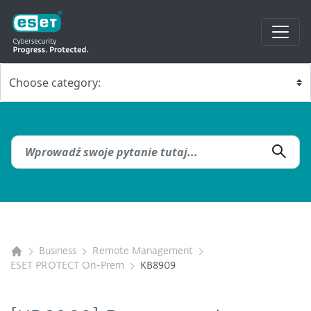
Business
Remote Management
ESET PROTECT On-Prem
KB8909