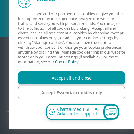
Befintlig kund?
We and our partners use cookies to give you the
best optimized online experience, analyze our website
traffic, and serve you with personalized ads. You can agree
to the collection of all cookies by clicking "Accept all and
close", decline all non-essential cookies by choosing "Accept
essential cookies only", or adjust your cookie settings by
clicking "Manage cookies". You also have the right to
withdraw your consent or change your cookie preferences
anytime by clicking the "Manage cookies" link in our website
footer or in your account settings (if available). For more
information, see our
Cookie Policy
.
Accept all and close
Kontakt
Sekretess
Juridisk information
Accept Essential cookies only
Rapportera sårbarheter
Webbplatskarta
Hantera cookies
Manage cookies
© 1992 - 2026 ESET, spol. s r.o. - Med ensamrätt. Varumärken som används är
Chatta med ESET AI
varumärken eller registrerade varumärken ägda av ESET, spol. s r.o. eller ESET North
Advisor för support
America. Alla övriga namn och märken är registrerade varumärken ägda av sina
respektive företag.