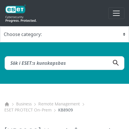
Business
Remote Management
ESET PROTECT On-Prem
KB8909