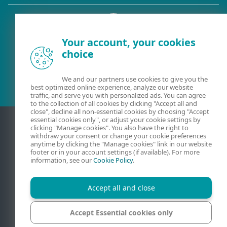
Your account, your cookies
choice
Eksisterende kunde?
We and our partners use cookies to give you the
best optimized online experience, analyze our website
traffic, and serve you with personalized ads. You can agree
to the collection of all cookies by clicking "Accept all and
close", decline all non-essential cookies by choosing "Accept
essential cookies only", or adjust your cookie settings by
clicking "Manage cookies". You also have the right to
withdraw your consent or change your cookie preferences
anytime by clicking the "Manage cookies" link in our website
footer or in your account settings (if available). For more
information, see our
Cookie Policy
.
Accept all and close
Kontakt
Beskyttelse af personlige oplysninger
Juridiske oplysninger
Rapportér sårbarheder
Oversigt
Accept Essential cookies only
Administrer cookies