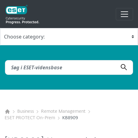
Business
Remote Management
ESET PROTECT On-Prem
KB8909