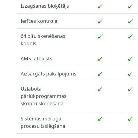
Izzagšanas bloķētājs
Ierīces kontrole
64 bitu skenēšanas
kodols
AMSI atbalsts
Aizsargāts pakalpojums
Uzlabota
pārlūkprogrammas
skriptu skenēšana
Sistēmas mēroga
procesu izslēgšana