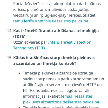
Portatīvās ierīces ir ar akumulatoru darbināmas
ierīces, piemēram, multivides atskaņotāji,
viedtālruņi un "plug-and-play" ierīces. Skatiet
tēmu Ierīču kontrole tiešsaistes palīdzība
.
Kas ir Intel® Draudu atklāšanas tehnoloģija
(TDT)?
Uzziniet vairāk par
Intel® Threat Detection
Technology (TDT)
.
Kādas ir atšķirības starp tīmekļa piekļuves
aizsardzību un tīmekļa kontroli?
Tīmekļa piekļuves aizsardzība uzrauga
saziņu starp tīmekļa pārlūkprogrammām un
attālinātajiem serveriem un ievēro HTTP un
HTTPS noteikumus. Lai iegūtu vairāk
informācijas, skatiet
tēmas Tiešsaistes
piekļuves aizsardzība tiešsaistes palīdzība
.
Tīmekļa kontrole ļauj bloķēt tīmekļa lapas,