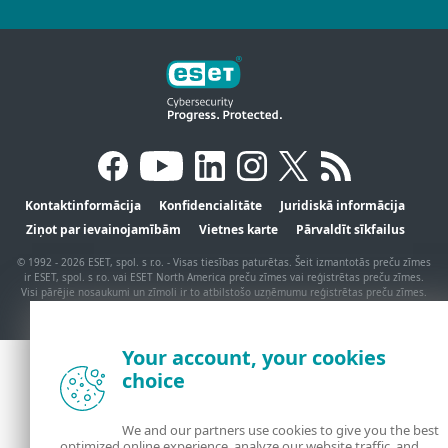
Kontaktinformācija
Konfidencialitāte
Juridiskā informācija
Ziņot par ievainojamībām
Vietnes karte
Pārvaldīt sīkfailus
© 1992 - 2026 ESET, spol. s r.o. - Visas tiesības paturētas. Šeit izmantotās preču zīmes
ir ESET, spol. s r.o. vai ESET North America preču zīmes vai reģistrētas preču zīmes.
Visi pārējie nosaukumi un zīmoli ir to atbilstošo uzņēmumu reģistrētas preču zīmes.
Your account, your cookies
choice
We and our partners use cookies to give you the best
optimized online experience, analyze our website traffic, and