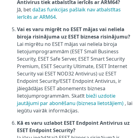
Antivirus tiek atbalstīta ierīcēs ar ARM64?
Jā, bet
dažas funkcijas pašlaik nav atbalstītas
ierīcēs ar ARM64
.
Vai es varu migrēt no ESET mājas vai neliela
biroja risinājuma uz ESET biznesa risinājumu?
Lai migrētu no ESET mājas vai neliela biroja
lietojumprogrammām (ESET Small Business
Security, ESET Safe Server, ESET Smart Security
Premium, ESET Security Ultimate, ESET Internet
Security vai ESET NOD32 Antivirus) uz ESET
Endpoint Security/ESET Endpoint Antivirus, ir
jāiegādājas ESET abonements biznesa
lietojumprogrammām. Skatīt
bieži uzdotie
jautājumi par abonēšanu (biznesa lietotājiem)
, lai
iegūtu vairāk informācijas.
Kā es varu uzlabot ESET Endpoint Antivirus uz
ESET Endpoint Security?
Ja jūsu iegādātajā ESET biznesa risinājumā ir