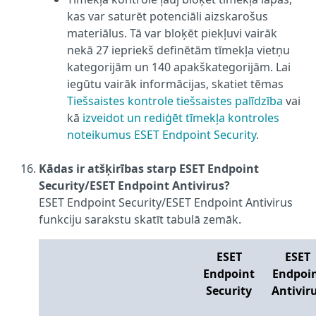
kas var saturēt potenciāli aizskarošus
materiālus. Tā var bloķēt piekļuvi vairāk
nekā 27 iepriekš definētām tīmekļa vietņu
kategorijām un 140 apakškategorijām. Lai
iegūtu vairāk informācijas, skatiet tēmas
Tiešsaistes kontrole tiešsaistes palīdzība
vai
kā
izveidot un rediģēt tīmekļa kontroles
noteikumus ESET Endpoint Security
.
Kādas ir atšķirības starp ESET Endpoint
Security/ESET Endpoint Antivirus?
ESET Endpoint Security/ESET Endpoint Antivirus
funkciju sarakstu skatīt tabulā zemāk.
ESET
ESET
Endpoint
Endpoi
Security
Antivir