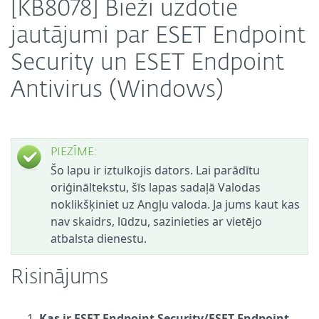
[KB8078] Bieži uzdotie
jautājumi par ESET Endpoint
Security un ESET Endpoint
Antivirus (Windows)
PIEZĪME:
Šo lapu ir iztulkojis dators. Lai parādītu
oriģināltekstu, šīs lapas sadaļā Valodas
noklikšķiniet uz Angļu valoda. Ja jums kaut kas
nav skaidrs, lūdzu, sazinieties ar vietējo
atbalsta dienestu.
Risinājums
Kas ir ESET Endpoint Security/ESET Endpoint