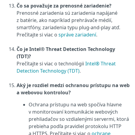
Čo sa považuje za prenosné zariadenie?
Prenosné zariadenia sú zariadenia napájané
z batérie, ako napríklad prehrávače médií,
smartfóny, zariadenia typu plug-and-play atď.
Prečítajte si viac o
správe zariadení
.
Čo je Intel® Threat Detection Technology
(TDT)?
Prečítajte si viac o technológii
Intel® Threat
Detection Technology (TDT)
.
Aký je rozdiel medzi ochranou prístupu na web
a webovou kontrolou?
Ochrana prístupu na web spočíva hlavne
v monitorovaní komunikácie webových
prehliadačov so vzdialenými servermi, ktorá
prebieha podľa pravidiel protokolu HTTP
a HTTPS. Prečítajte si viac o
ochrane