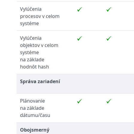
Vylúčenia
procesov v celom
systéme
Vylúčenia
objektov v celom
systéme
na základe
hodnôt hash
Správa zariadení
Plánovanie
na základe
dátumu/času
Obojsmerný