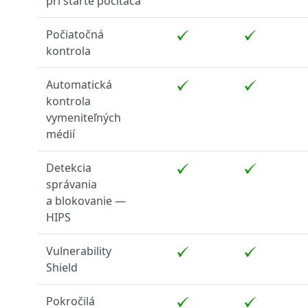
pri štarte počítača
Počiatočná
kontrola
Automatická
kontrola
vymeniteľných
médií
Detekcia
správania
a blokovanie —
HIPS
Vulnerability
Shield
Pokročilá