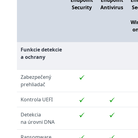
Endpoint
Endpoint
En
Security
Antivirus
Se
Wi
o
Funkcie detekcie
a ochrany
Zabezpečený
prehliadač
Kontrola UEFI
Detekcia
na úrovni DNA
Ransomware