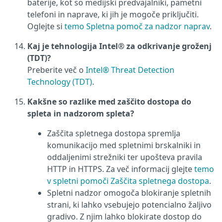
baterije, kot so medijski predvajalniki, pametni
telefoni in naprave, ki jih je mogoče priključiti.
Oglejte si
temo Spletna pomoč za nadzor naprav
.
Kaj je tehnologija Intel® za odkrivanje groženj
(TDT)?
Preberite več o
Intel® Threat Detection
Technology (TDT)
.
Kakšne so razlike med zaščito dostopa do
spleta in nadzorom spleta?
Zaščita spletnega dostopa spremlja
komunikacijo med spletnimi brskalniki in
oddaljenimi strežniki ter upošteva pravila
HTTP in HTTPS. Za več informacij glejte
temo
v spletni pomoči Zaščita spletnega dostopa
.
Spletni nadzor omogoča blokiranje spletnih
strani, ki lahko vsebujejo potencialno žaljivo
gradivo. Z njim lahko blokirate dostop do