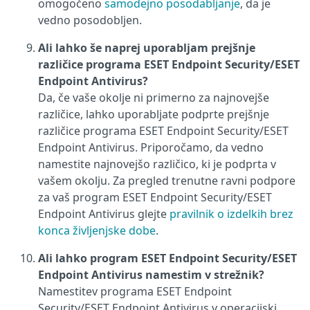
omogočeno
samodejno posodabljanje
, da je
vedno posodobljen.
Ali lahko še naprej uporabljam prejšnje
različice programa ESET Endpoint Security/ESET
Endpoint Antivirus?
Da, če vaše okolje ni primerno za najnovejše
različice, lahko uporabljate podprte prejšnje
različice programa ESET Endpoint Security/ESET
Endpoint Antivirus. Priporočamo, da vedno
namestite najnovejšo različico, ki je podprta v
vašem okolju. Za pregled trenutne ravni podpore
za vaš program ESET Endpoint Security/ESET
Endpoint Antivirus glejte
pravilnik o izdelkih brez
konca življenjske dobe
.
Ali lahko program ESET Endpoint Security/ESET
Endpoint Antivirus namestim v strežnik?
Namestitev programa ESET Endpoint
Security/ESET Endpoint Antivirus v operacijski