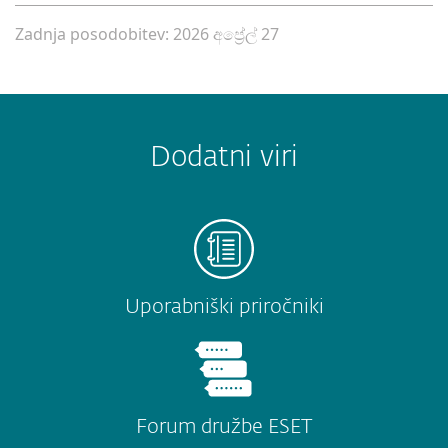
Zadnja posodobitev: 2026 අප්‍රේල් 27
Dodatni viri
Uporabniški priročniki
Forum družbe ESET