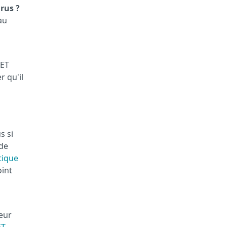
rus ?
au
SET
r qu'il
s si
de
tique
oint
veur