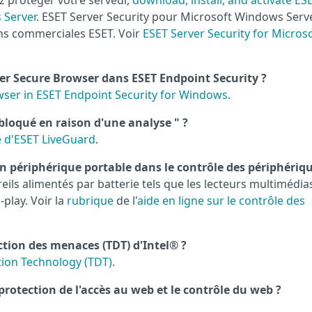
ez protéger votre serveur,
download, install, and activate ES
 Server
. ESET Server Security pour Microsoft Windows Serv
ons commerciales ESET. Voir
ESET Server Security for Micros
er Secure Browser dans ESET Endpoint Security ?
ser in ESET Endpoint Security for Windows
.
r bloqué en raison d'une analyse " ?
ne d'ESET LiveGuard
.
n périphérique portable dans le contrôle des périphériqu
ils alimentés par batterie tels que les lecteurs multimédias
play. Voir la
rubrique
de l'
aide en ligne sur le contrôle des
ction des menaces (TDT) d'Intel® ?
tion Technology (TDT)
.
 protection de l'accès au web et le contrôle du web ?