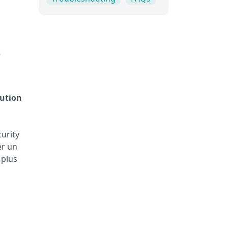
s
lution
curity
er un
plus