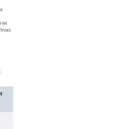
la
riel
finies
t
t
t