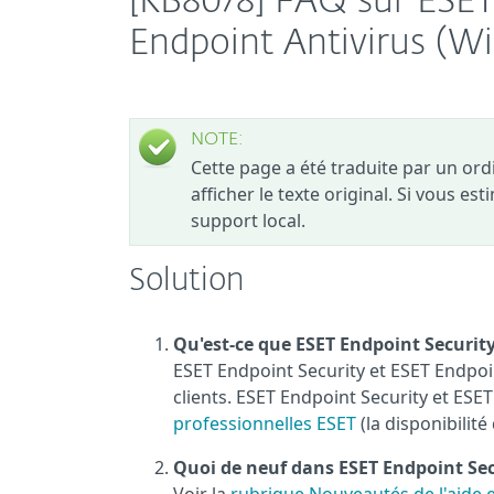
[KB8078] FAQ sur ESET
Endpoint Antivirus (W
NOTE:
Cette page a été traduite par un or
afficher le texte original. Si vous es
support local.
Solution
Qu'est-ce que ESET Endpoint Securit
ESET Endpoint Security et ESET Endpoin
clients. ESET Endpoint Security et ESE
professionnelles ESET
(la disponibilit
Quoi de neuf dans ESET Endpoint Sec