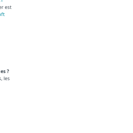
ET
er est
oft
es ?
, les