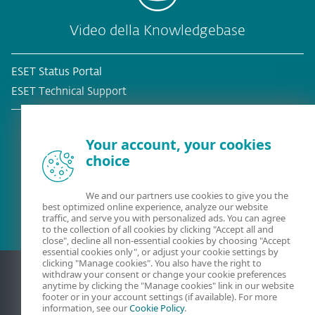
Video della Knowledgebase
ESET Status Portal
ESET Technical Support
Your account, your cookies
choice
Cliente esistente?
We and our partners use cookies to give you the
best optimized online experience, analyze our website
traffic, and serve you with personalized ads. You can agree
to the collection of all cookies by clicking "Accept all and
close", decline all non-essential cookies by choosing "Accept
essential cookies only", or adjust your cookie settings by
clicking "Manage cookies". You also have the right to
withdraw your consent or change your cookie preferences
anytime by clicking the "Manage cookies" link in our website
footer or in your account settings (if available). For more
information, see our
Cookie Policy
.