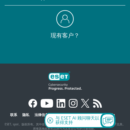
现有客户？
联系
隐私
法律信息
报告的漏洞
网站地图
管理 Cookie
与 ESET AI 顾问聊天以
获得支持
ESET, spol。版权所有。其中使用的商标为ESET、spol的商标或注册商标。s r.o.或ESET北美。
所有其他名称和品牌均为其各自公司的注册商标。