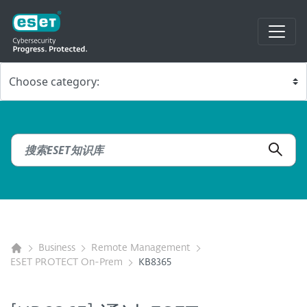
Business
Remote Management
ESET PROTECT On-Prem
KB8365