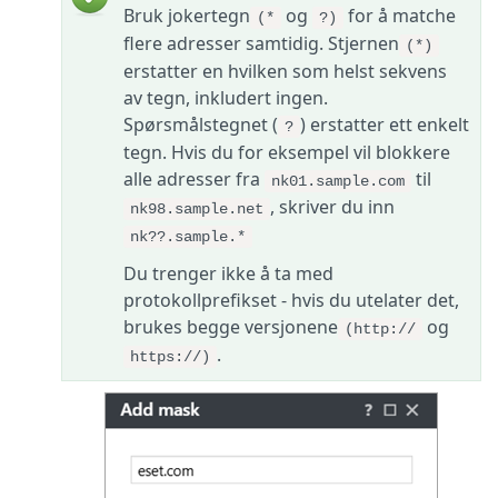
Bruk jokertegn
og
for å matche
(*
?)
flere adresser samtidig. Stjernen
(*)
erstatter en hvilken som helst sekvens
av tegn, inkludert ingen.
Spørsmålstegnet (
) erstatter ett enkelt
?
tegn. Hvis du for eksempel vil blokkere
alle adresser fra
til
nk01.sample.com
, skriver du inn
nk98.sample.net
nk??.sample.*
Du trenger ikke å ta med
protokollprefikset - hvis du utelater det,
brukes begge versjonene
og
(http://
.
https://)