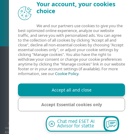
Your account, your cookies
choice
Eksisterende kunde?
We and our partners use cookies to give you the
best optimized online experience, analyze our website
traffic, and serve you with personalized ads. You can agree
to the collection of all cookies by clicking "Accept all and
close", decline all non-essential cookies by choosing "Accept
essential cookies only", or adjust your cookie settings by
clicking "Manage cookies". You also have the right to
withdraw your consent or change your cookie preferences
anytime by clicking the "Manage cookies" link in our website
footer or in your account settings (if available). For more
information, see our
Cookie Policy
.
Accept all and close
Kontakt
Personvern
Juridisk informasjon
Accept Essential cookies only
Rapporter sårbarheter
Nettstedskart
Administrer informasjonskapsler
Manage cookies
Chat med ESET AI
© 1992 - 2026 ESET, spol. s r.o. - Med enerett. Varemerkene som brukes i dette, er
Advisor for støtte
varemerker eller registrerte varemerker for ESET, spol. s r.o. eller ESET North America.
Alle andre navn og varemerker er registrerte varemerker for sine respektive selskaper.