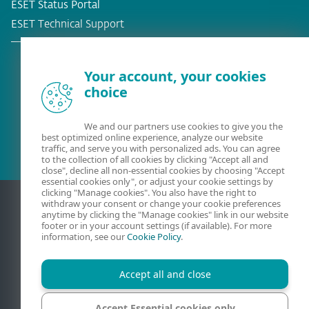
ESET Status Portal
ESET Technical Support
Your account, your cookies
choice
Olemassa oleva asiakas?
We and our partners use cookies to give you the
best optimized online experience, analyze our website
traffic, and serve you with personalized ads. You can agree
to the collection of all cookies by clicking "Accept all and
close", decline all non-essential cookies by choosing "Accept
essential cookies only", or adjust your cookie settings by
clicking "Manage cookies". You also have the right to
withdraw your consent or change your cookie preferences
anytime by clicking the "Manage cookies" link in our website
footer or in your account settings (if available). For more
information, see our
Cookie Policy
.
Accept all and close
Yhteydenotto
Privaatsus
Oikeudelliset tiedot
Accept Essential cookies only