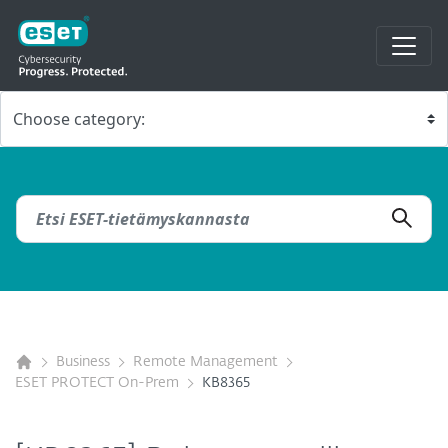
Business
Remote Management
ESET PROTECT On-Prem
KB8365