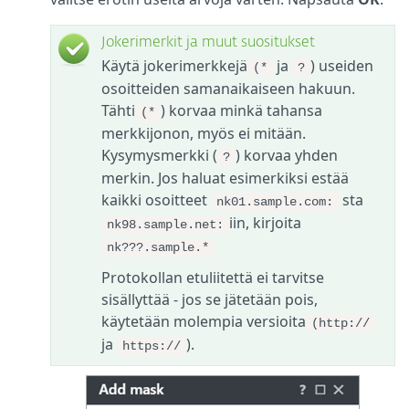
Jokerimerkit ja muut suositukset
Käytä jokerimerkkejä
ja
) useiden
(*
?
osoitteiden samanaikaiseen hakuun.
Tähti
) korvaa minkä tahansa
(*
merkkijonon, myös ei mitään.
Kysymysmerkki (
) korvaa yhden
?
merkin. Jos haluat esimerkiksi estää
kaikki osoitteet
sta
nk01.sample.com:
iin, kirjoita
nk98.sample.net:
nk???.sample.*
Protokollan etuliitettä ei tarvitse
sisällyttää - jos se jätetään pois,
käytetään molempia versioita
(http://
ja
).
https://