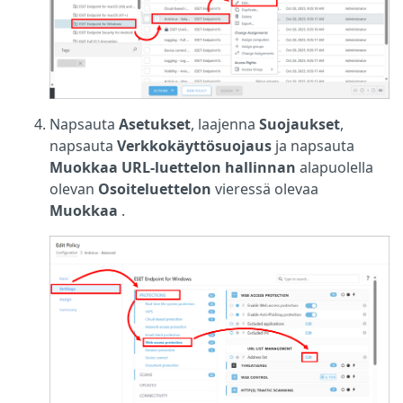
Napsauta
Asetukset
, laajenna
Suojaukset
,
napsauta
Verkkokäyttösuojaus
ja napsauta
Muokkaa
URL-luettelon hallinnan
alapuolella
olevan
Osoiteluettelon
vieressä olevaa
Muokkaa
.