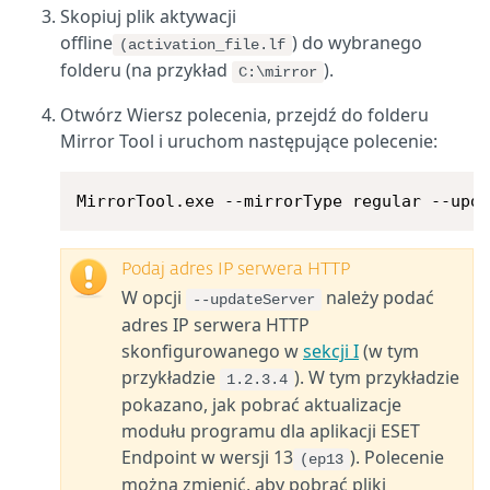
Skopiuj plik aktywacji
offline
) do wybranego
(activation_file.lf
folderu (na przykład
).
C:\mirror
Otwórz Wiersz polecenia, przejdź do folderu
Mirror Tool i uruchom następujące polecenie:
MirrorTool.exe --mirrorType regular --upd
Podaj adres IP serwera HTTP
W opcji
należy podać
--updateServer
adres IP serwera HTTP
skonfigurowanego w
sekcji I
(w tym
przykładzie
). W tym przykładzie
1.2.3.4
pokazano, jak pobrać aktualizacje
modułu programu dla aplikacji ESET
Endpoint w wersji 13
). Polecenie
(ep13
można zmienić, aby pobrać pliki