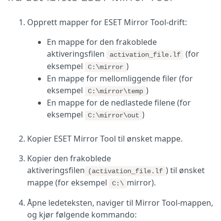
Opprett mapper for ESET Mirror Tool-drift:
En mappe for den frakoblede
aktiveringsfilen
(for
activation_file.lf
eksempel
)
C:\mirror
En mappe for mellomliggende filer (for
eksempel
)
C:\mirror\temp
En mappe for de nedlastede filene (for
eksempel
)
C:\mirror\out
Kopier ESET Mirror Tool til ønsket mappe.
Kopier den frakoblede
aktiveringsfilen
) til ønsket
(activation_file.lf
mappe (for eksempel
mirror).
C:\
Åpne ledeteksten, naviger til Mirror Tool-mappen,
og kjør følgende kommando: