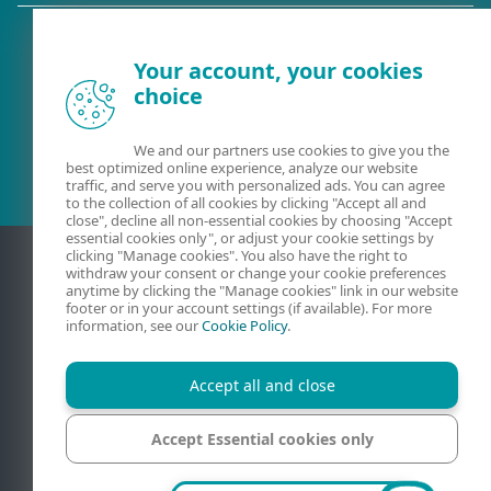
Your account, your cookies
choice
Eksisterende kunde?
We and our partners use cookies to give you the
best optimized online experience, analyze our website
traffic, and serve you with personalized ads. You can agree
to the collection of all cookies by clicking "Accept all and
close", decline all non-essential cookies by choosing "Accept
essential cookies only", or adjust your cookie settings by
clicking "Manage cookies". You also have the right to
withdraw your consent or change your cookie preferences
anytime by clicking the "Manage cookies" link in our website
footer or in your account settings (if available). For more
information, see our
Cookie Policy
.
Accept all and close
Kontakt
Personvern
Juridisk informasjon
Accept Essential cookies only
Rapporter sårbarheter
Nettstedskart
Administrer informasjonskapsler