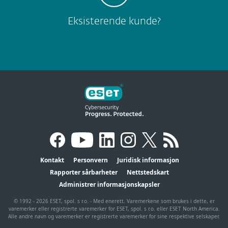
Eksisterende kunde?
Kontakt
Personvern
Juridisk informasjon
Rapporter sårbarheter
Nettstedskart
Administrer informasjonskapsler
© 1992 - 2026 ESET, spol. s r.o. - Med enerett. Varemerkene som brukes i dette, er
varemerker eller registrerte varemerker for ESET, spol. s r.o. eller ESET North America.
Alle andre navn og varemerker er registrerte varemerker for sine respektive selskaper.