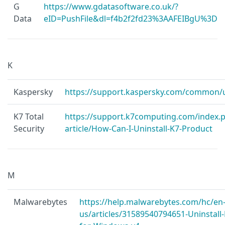
G
https://www.gdatasoftware.co.uk/?
Data
eID=PushFile&dl=f4b2f2fd23%3AAFEIBgU%3D
K
Kaspersky
https://support.kaspersky.com/common/u
K7 Total
https://support.k7computing.com/index.p
Security
article/How-Can-I-Uninstall-K7-Product
M
Malwarebytes
https://help.malwarebytes.com/hc/en
us/articles/31589540794651-Uninstall