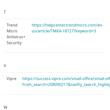
T
Trend
https://helpcenter.trendmicro.com/en-
Micro
us/article/TMKA-18727?keyword=3
Antivirus+
Security
V
Vipre
https://success.vipre.com/small-office/small-off
from_search=208090217&swifty_search_highligh
W