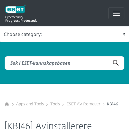
Apps and Tools
Tools
ESET AV Remover
KB146
[KB146] Avinstallerere