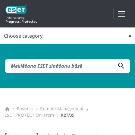
Business
Remote Management
ESET PROTECT On-Prem
KB7735