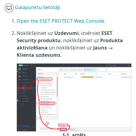
Galapunktu lietotāji
Open the ESET PROTECT Web Console
.
Noklikšķiniet uz
Uzdevumi
, izvērsiet
ESET
Security produktu
, noklikšķiniet uz
Produkta
aktivizēšana
un noklikšķiniet uz
Jauns →
Klienta uzdevums
.
1-1. attēls