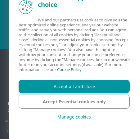
choice
Esošais klients?
We and our partners use cookies to give you the
best optimized online experience, analyze our website
traffic, and serve you with personalized ads. You can agree
to the collection of all cookies by clicking "Accept all and
close", decline all non-essential cookies by choosing "Accept
essential cookies only", or adjust your cookie settings by
clicking "Manage cookies". You also have the right to
withdraw your consent or change your cookie preferences
anytime by clicking the "Manage cookies" link in our website
footer or in your account settings (if available). For more
information, see our
Cookie Policy
.
Accept all and close
Accept Essential cookies only
Kontaktinformācija
Konfidencialitāte
Juridiskā informācija
Ziņot par ievainojamībām
Vietnes karte
Pārvaldīt sīkfailus
Manage cookies
© 1992 - 2026 ESET, spol. s r.o. - Visas tiesības paturētas. Šeit izmantotās preču zīmes
ir ESET, spol. s r.o. vai ESET North America preču zīmes vai reģistrētas preču zīmes.
Visi pārējie nosaukumi un zīmoli ir to atbilstošo uzņēmumu reģistrētas preču zīmes.