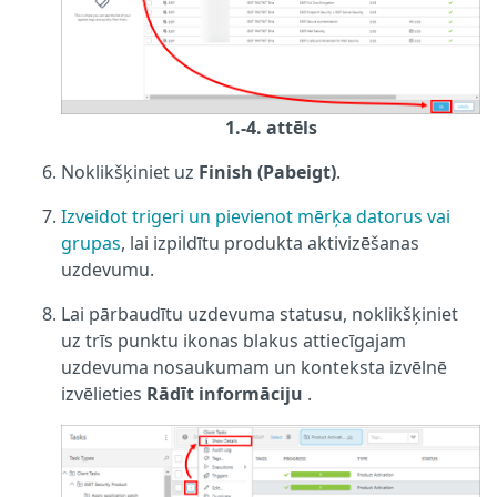
1.-4. attēls
Noklikšķiniet uz
Finish (Pabeigt)
.
Izveidot trigeri un pievienot mērķa datorus vai
grupas
, lai izpildītu produkta aktivizēšanas
uzdevumu.
Lai pārbaudītu uzdevuma statusu, noklikšķiniet
uz trīs punktu ikonas blakus attiecīgajam
uzdevuma nosaukumam un konteksta izvēlnē
izvēlieties
Rādīt informāciju
.