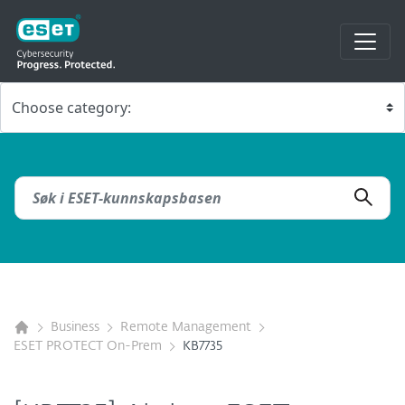
Business
Remote Management
ESET PROTECT On-Prem
KB7735