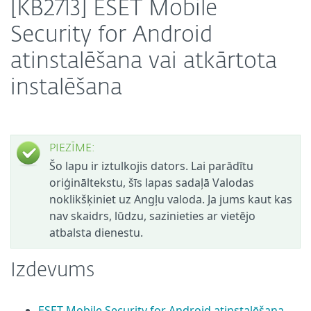
[KB2713] ESET Mobile
Security for Android
atinstalēšana vai atkārtota
instalēšana
PIEZĪME:
Šo lapu ir iztulkojis dators. Lai parādītu
oriģināltekstu, šīs lapas sadaļā Valodas
noklikšķiniet uz Angļu valoda. Ja jums kaut kas
nav skaidrs, lūdzu, sazinieties ar vietējo
atbalsta dienestu.
Izdevums
ESET Mobile Security for Android atinstalēšana