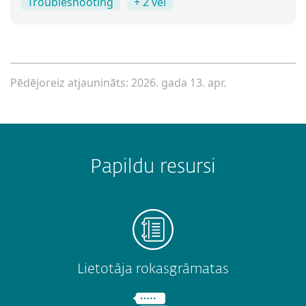
Troubleshooting
+ 2 vēl
Pēdējoreiz atjaunināts: 2026. gada 13. apr.
Papildu resursi
Lietotāja rokasgrāmatas