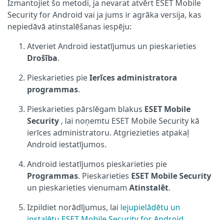
Izmantojiet šo metodi, ja nevarat atvērt ESET Mobile
Security for Android vai ja jums ir agrāka versija, kas
nepiedāvā atinstalēšanas iespēju:
Atveriet Android iestatījumus un pieskarieties
Drošība
.
Pieskarieties pie
Ierīces administratora
programmas
.
Pieskarieties pārslēgam blakus
ESET Mobile
Security
, lai noņemtu ESET Mobile Security kā
ierīces administratoru. Atgriezieties atpakaļ
Android iestatījumos.
Android iestatījumos pieskarieties pie
Programmas
. Pieskarieties
ESET Mobile Security
un pieskarieties vienumam
Atinstalēt
.
Izpildiet norādījumus, lai
lejupielādētu un
instalētu ESET Mobile Security for Android
.