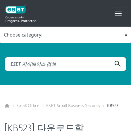
Small Office
ESET Small Business Security
KB523
[KB523] 다운로드할