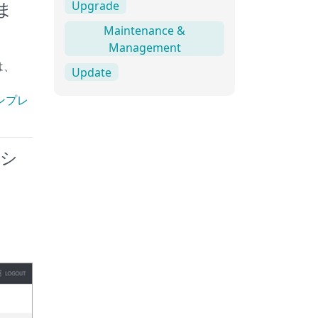
Upgrade
ま
Maintenance &
Management
は、
Update
ンプレ
ーシ