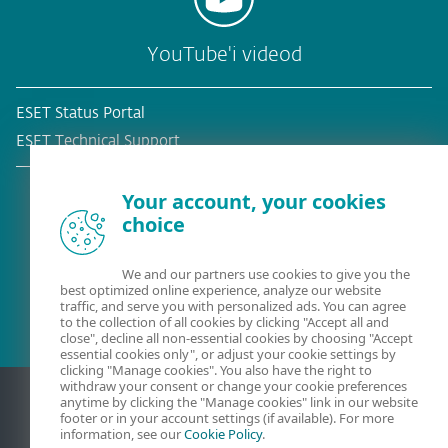
YouTube'i videod
ESET Status Portal
ESET Technical Support
Your account, your cookies
choice
Olemasolev klient?
We and our partners use cookies to give you the
best optimized online experience, analyze our website
traffic, and serve you with personalized ads. You can agree
to the collection of all cookies by clicking "Accept all and
close", decline all non-essential cookies by choosing "Accept
essential cookies only", or adjust your cookie settings by
clicking "Manage cookies". You also have the right to
withdraw your consent or change your cookie preferences
anytime by clicking the "Manage cookies" link in our website
footer or in your account settings (if available). For more
information, see our
Cookie Policy
.