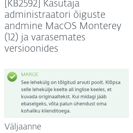
[KB2592] Kasutaja
administraatori õiguste
andmine MacOS Monterey
(12) ja varasemates
versioonides
MÄRGE:
See lehekülg on tõlgitud arvuti poolt. Klõpsa
selle lehekülje keelte all inglise keeles, et
kuvada originaaltekst. Kui midagi jääb
ebaselgeks, võta palun ühendust oma
kohaliku klienditoega.
Väljaanne