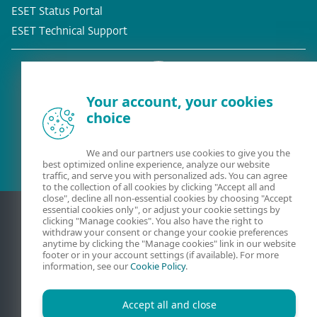
ESET Status Portal
ESET Technical Support
Your account, your cookies
choice
Eksisterende kunde?
We and our partners use cookies to give you the
best optimized online experience, analyze our website
traffic, and serve you with personalized ads. You can agree
to the collection of all cookies by clicking "Accept all and
close", decline all non-essential cookies by choosing "Accept
essential cookies only", or adjust your cookie settings by
clicking "Manage cookies". You also have the right to
withdraw your consent or change your cookie preferences
anytime by clicking the "Manage cookies" link in our website
footer or in your account settings (if available). For more
information, see our
Cookie Policy
.
Accept all and close
Kontakt
Beskyttelse af personlige oplysninger