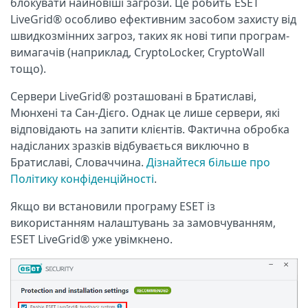
блокувати найновіші загрози. Це робить ESET
LiveGrid® особливо ефективним засобом захисту від
швидкозмінних загроз, таких як нові типи програм-
вимагачів (наприклад, CryptoLocker, CryptoWall
тощо).
Сервери LiveGrid® розташовані в Братиславі,
Мюнхені та Сан-Дієго. Однак це лише сервери, які
відповідають на запити клієнтів. Фактична обробка
надісланих зразків відбувається виключно в
Братиславі, Словаччина.
Дізнайтеся більше про
Політику конфіденційності
.
Якщо ви встановили програму ESET із
використанням налаштувань за замовчуванням,
ESET LiveGrid® уже увімкнено.