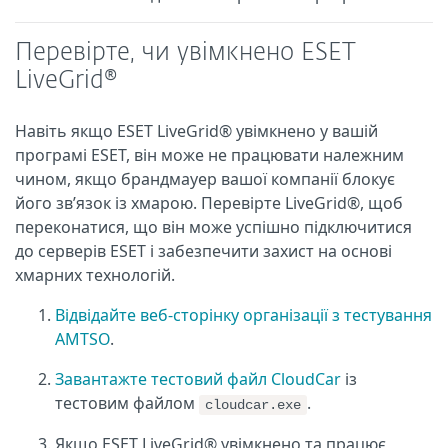
Перевірте, чи увімкнено ESET
LiveGrid®
Навіть якщо ESET LiveGrid® увімкнено у вашій
програмі ESET, він може не працювати належним
чином, якщо брандмауер вашої компанії блокує
його зв’язок із хмарою. Перевірте LiveGrid®, щоб
переконатися, що він може успішно підключитися
до серверів ESET і забезпечити захист на основі
хмарних технологій.
Відвідайте веб-сторінку організації з тестування
AMTSO
.
Завантажте тестовий файл CloudCar
із
тестовим файлом
.
cloudcar.exe
Якщо ESET LiveGrid® увімкнено та працює