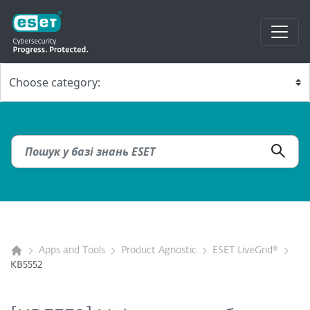
Apps and Tools
Product Agnostic
ESET LiveGrid®
KB5552