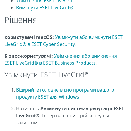
Увімкнення ESET LiveGrid
Вимкнути ESET LiveGrid®
Рішення
користувачі macOS:
Увімкнути або вимкнути ESET
LiveGrid® в ESET Cyber Security
.
Бізнес-користувачі:
Увімкнення або вимкнення
ESET LiveGrid® в ESET Business Products
.
Увімкнути ESET LiveGrid®
Відкрийте головне вікно програми вашого
продукту ESET для Windows
.
Натисніть
Увімкнути систему репутації ESET
LiveGrid®
. Тепер ваш пристрій знову під
захистом.