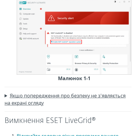
Малюнок 1-1
Якщо попередження про безпеку не з'являється
на екрані огляду
Вимкнення ESET LiveGrid®
Відкрийте головне вікно програми вашого