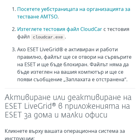
Посетете уебстраницата на организацията за
тестване AMTSO
.
Изтеглете тестовия файл CloudCar
с тестовия
файл
.
cloudcar.exe
Ако ESET LiveGrid® е активиран и работи
правилно, файлът ще се отвори на сървърите
на ESET и ще бъде блокиран. Файлът няма да
бъде изтеглен на вашия компютър и ще се
появи съобщение „Заплахата е отстранена“.
Активиране или деактивиране на
ESET LiveGrid® в приложенията на
ESET за дома и малки офиси
Кликнете върху вашата операционна система за
инструкции: