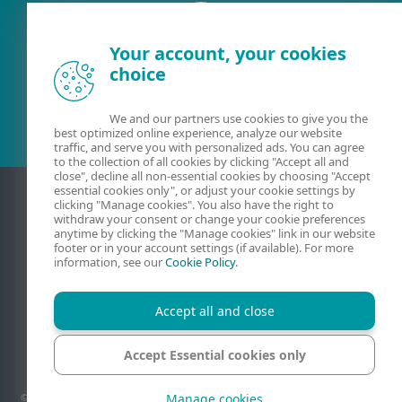
Your account, your cookies
choice
Съществуващ клиент?
We and our partners use cookies to give you the
best optimized online experience, analyze our website
traffic, and serve you with personalized ads. You can agree
to the collection of all cookies by clicking "Accept all and
close", decline all non-essential cookies by choosing "Accept
essential cookies only", or adjust your cookie settings by
clicking "Manage cookies". You also have the right to
withdraw your consent or change your cookie preferences
anytime by clicking the "Manage cookies" link in our website
footer or in your account settings (if available). For more
information, see our
Cookie Policy
.
Accept all and close
Свържете
Поверителност
Правна информация
Докладване на уязвимости
Карта сайта
Accept Essential cookies only
Управление на бисквитките
Manage cookies
© 1992 - 2026 ESET, spol. s r.o. - Всички права запазени. Използваните търговски