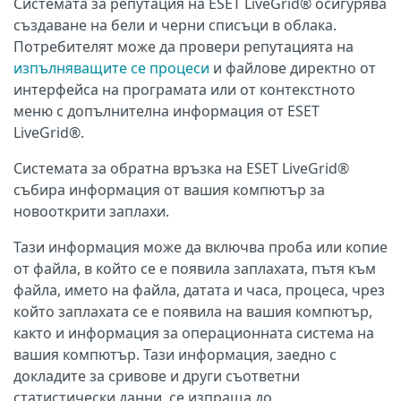
Системата за репутация на ESET LiveGrid® осигурява
създаване на бели и черни списъци в облака.
Потребителят може да провери репутацията на
изпълняващите се процеси
и файлове директно от
интерфейса на програмата или от контекстното
меню с допълнителна информация от ESET
LiveGrid®.
Системата за обратна връзка на ESET LiveGrid®
събира информация от вашия компютър за
новооткрити заплахи.
Тази информация може да включва проба или копие
от файла, в който се е появила заплахата, пътя към
файла, името на файла, датата и часа, процеса, чрез
който заплахата се е появила на вашия компютър,
както и информация за операционната система на
вашия компютър. Тази информация, заедно с
докладите за сривове и други съответни
статистически данни, се изпраща до