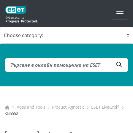
Apps and Tools
Product Agnostic
ESET LiveGrid®
KB5552