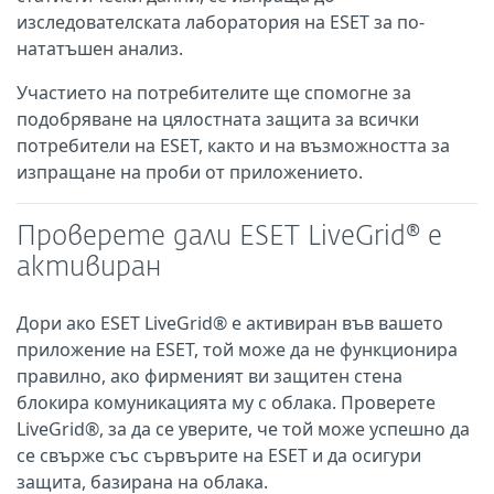
изследователската лаборатория на ESET за по-
нататъшен анализ.
Участието на потребителите ще спомогне за
подобряване на цялостната защита за всички
потребители на ESET, както и на възможността за
изпращане на проби от приложението.
Проверете дали ESET LiveGrid® е
активиран
Дори ако ESET LiveGrid® е активиран във вашето
приложение на ESET, той може да не функционира
правилно, ако фирменият ви защитен стена
блокира комуникацията му с облака. Проверете
LiveGrid®, за да се уверите, че той може успешно да
се свърже със сървърите на ESET и да осигури
защита, базирана на облака.