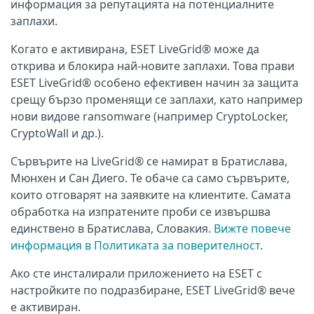
информация за репутацията на потенциалните
заплахи.
Когато е активирана, ESET LiveGrid® може да
открива и блокира най-новите заплахи. Това прави
ESET LiveGrid® особено ефективен начин за защита
срещу бързо променящи се заплахи, като например
нови видове ransomware (например CryptoLocker,
CryptoWall и др.).
Сървърите на LiveGrid® се намират в Братислава,
Мюнхен и Сан Диего. Те обаче са само сървърите,
които отговарят на заявките на клиентите. Самата
обработка на изпратените проби се извършва
единствено в Братислава, Словакия.
Вижте повече
информация в Политиката за поверителност
.
Ако сте инсталирали приложението на ESET с
настройките по подразбиране, ESET LiveGrid® вече
е активиран.