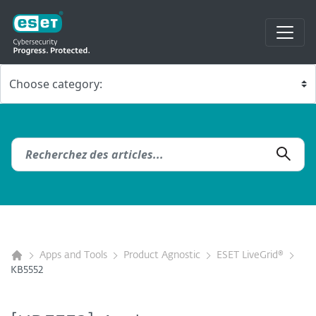
Apps and Tools
Product Agnostic
ESET LiveGrid®
KB5552