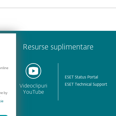
Resurse suplimentare
online
ESET Status Portal
ESET Technical Support
Videoclipuri
YouTube
me by
r
ie