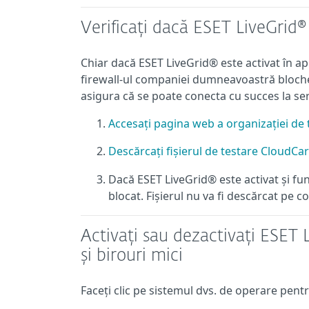
Verificați dacă ESET LiveGrid®
Chiar dacă ESET LiveGrid® este activat în ap
firewall-ul companiei dumneavoastră bloche
asigura că se poate conecta cu succes la ser
Accesați pagina web a organizației de
Descărcați fișierul de testare CloudCar
Dacă ESET LiveGrid® este activat și fun
blocat. Fișierul nu va fi descărcat pe 
Activați sau dezactivați ESET L
și birouri mici
Faceți clic pe sistemul dvs. de operare pentr