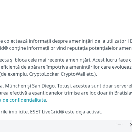
 colectează informații despre amenințări de la utilizatorii 
id® conține informații privind reputația potențialelor ameni
cta și bloca cele mai recente amenințări. Acest lucru face c
 eficientă de apărare împotriva amenințărilor care evoluea
(de exemplu, CryptoLocker, CryptoWall etc.).
va, München și San Diego. Totuși, acestea sunt doar servere
sarea efectivă a eșantioanelor trimise are loc doar în Bratisla
a de confidențialitate
.
ările implicite, ESET LiveGrid® este deja activat.