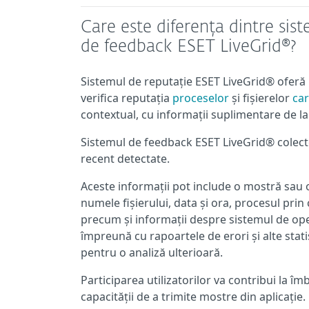
Care este diferența dintre sis
de feedback ESET LiveGrid®?
Sistemul de reputație ESET LiveGrid® oferă li
verifica reputația
proceselor
și fișierelor
car
contextual, cu informații suplimentare de l
Sistemul de feedback ESET LiveGrid® colecte
recent detectate.
Aceste informații pot include o mostră sau o 
numele fișierului, data și ora, procesul p
precum și informații despre sistemul de op
împreună cu rapoartele de erori și alte stati
pentru o analiză ulterioară.
Participarea utilizatorilor va contribui la îm
capacității de a trimite mostre din aplicație.