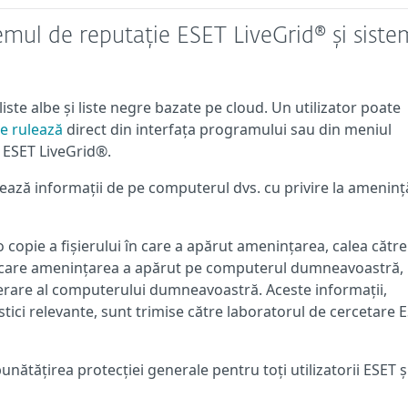
temul de reputație ESET LiveGrid® și siste
ste albe și liste negre bazate pe cloud. Un utilizator poate
e rulează
direct din interfața programului sau din meniul
a ESET LiveGrid®.
ază informații de pe computerul dvs. cu privire la amenință
copie a fișierului în care a apărut amenințarea, calea către f
rin care amenințarea a apărut pe computerul dumneavoastră,
erare al computerului dumneavoastră. Aceste informații,
stici relevante, sunt trimise către laboratorul de cercetare 
bunătățirea protecției generale pentru toți utilizatorii ESET ș