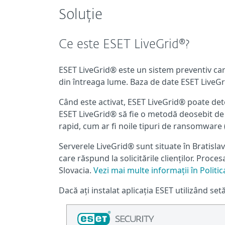
Soluție
Ce este ESET LiveGrid®?
ESET LiveGrid® este un sistem preventiv care
din întreaga lume. Baza de date ESET LiveGr
Când este activat, ESET LiveGrid® poate dete
ESET LiveGrid® să fie o metodă deosebit de
rapid, cum ar fi noile tipuri de ransomware 
Serverele LiveGrid® sunt situate în Bratisla
care răspund la solicitările clienților. Proce
Slovacia.
Vezi mai multe informații în Politic
Dacă ați instalat aplicația ESET utilizând set