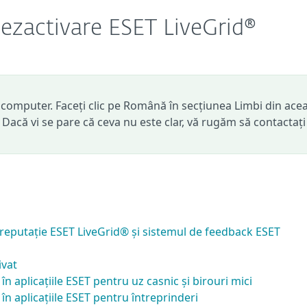
dezactivare ESET LiveGrid®
computer. Faceți clic pe Română în secțiunea Limbi din ace
. Dacă vi se pare că ceva nu este clar, vă rugăm să contactați
 reputație ESET LiveGrid® și sistemul de feedback ESET
ivat
în aplicațiile ESET pentru uz casnic și birouri mici
în aplicațiile ESET pentru întreprinderi