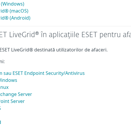
® (Windows)
Grid® (macOS)
rid® (Android)
T LiveGrid® în aplicațiile ESET pentru af
ET LiveGrid® destinată utilizatorilor de afaceri.
ni:
au ESET Endpoint Security/Antivirus
 Windows
inux
xchange Server
oint Server
S
d