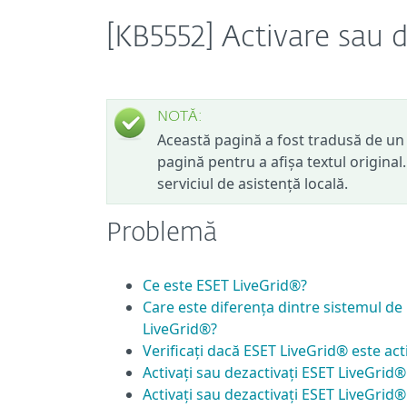
[KB5552] Activare sau 
NOTĂ:
Această pagină a fost tradusă de un 
pagină pentru a afișa textul original
serviciul de asistență locală.
Problemă
Ce este ESET LiveGrid®?
Care este diferența dintre sistemul de
LiveGrid®?
Verificați dacă ESET LiveGrid® este act
Activați sau dezactivați ESET LiveGrid® 
Activați sau dezactivați ESET LiveGrid® 