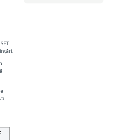
ESET
nțări.
a
ză
le
va,