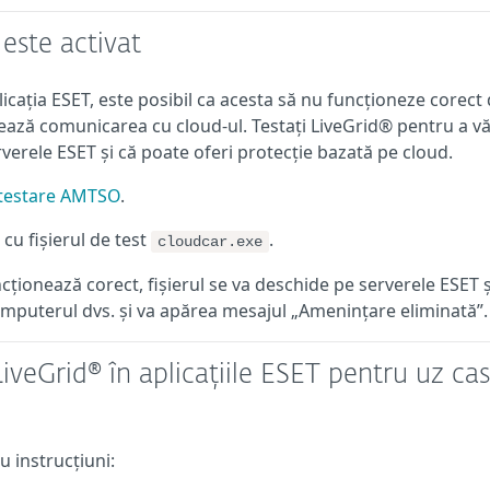
 este activat
licația ESET, este posibil ca acesta să nu funcționeze corect
ază comunicarea cu cloud-ul. Testați LiveGrid® pentru a v
verele ESET și că poate oferi protecție bazată pe cloud.
 testare AMTSO
.
cu fișierul de test
.
cloudcar.exe
cționează corect, fișierul se va deschide pe serverele ESET și
computerul dvs. și va apărea mesajul „Amenințare eliminată”.
iveGrid® în aplicațiile ESET pentru uz cas
u instrucțiuni: