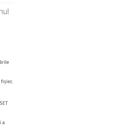
mul
rile
ișier,
ESET
i a