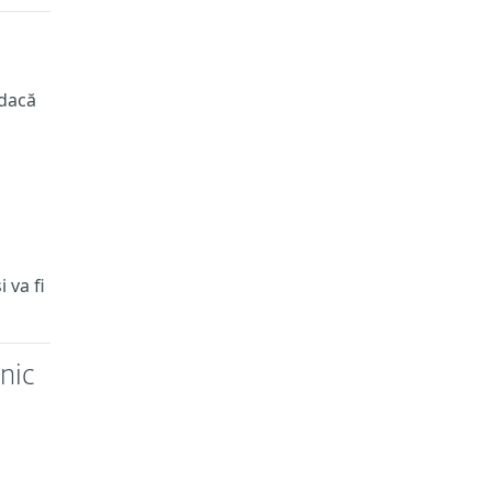
 dacă
ă
 va fi
nic