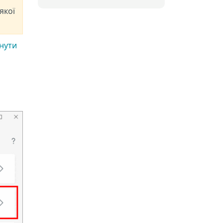
якої
кнути