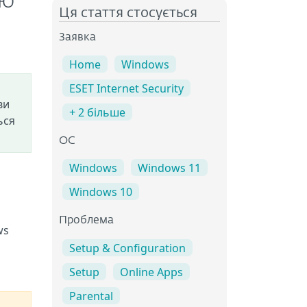
лю
Ця стаття стосується
Заявка
Home
Windows
ESET Internet Security
ви
+ 2 більше
ься
ОС
Windows
Windows 11
Windows 10
Проблема
ws
Setup & Configuration
Setup
Online Apps
Parental