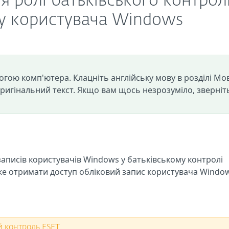
я ролі батьківського контро
су користувача Windows
огою комп'ютера. Клацніть англійську мову в розділі Мо
оригінальний текст. Якщо вам щось незрозуміло, зверніт
аписів користувачів Windows у батьківському контролі
же отримати доступ обліковий запис користувача Windo
й контроль ESET