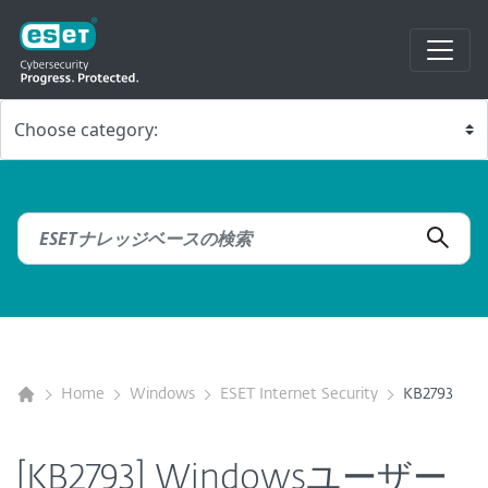
Home
Windows
ESET Internet Security
KB2793
[KB2793] Windowsユーザー