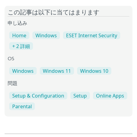
この記事は以下に当てはまります
申し込み
Home
Windows
ESET Internet Security
+ 2 詳細
OS
Windows
Windows 11
Windows 10
問題
Setup & Configuration
Setup
Online Apps
Parental