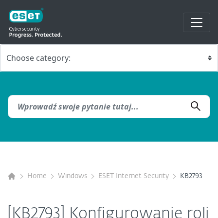
Home
Windows
ESET Internet Security
KB2793
[KB2793] Konfigurowanie roli