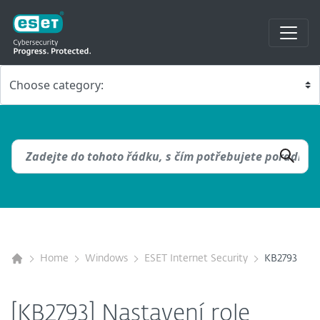
Home
Windows
ESET Internet Security
KB2793
[KB2793] Nastavení role