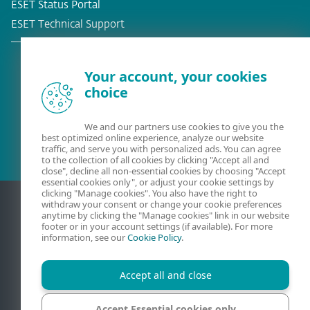
ESET Status Portal
ESET Technical Support
Your account, your cookies
choice
Befintlig kund?
We and our partners use cookies to give you the
best optimized online experience, analyze our website
traffic, and serve you with personalized ads. You can agree
to the collection of all cookies by clicking "Accept all and
close", decline all non-essential cookies by choosing "Accept
essential cookies only", or adjust your cookie settings by
clicking "Manage cookies". You also have the right to
withdraw your consent or change your cookie preferences
anytime by clicking the "Manage cookies" link in our website
footer or in your account settings (if available). For more
information, see our
Cookie Policy
.
Accept all and close
Kontakt
Sekretess
Juridisk information
Accept Essential cookies only