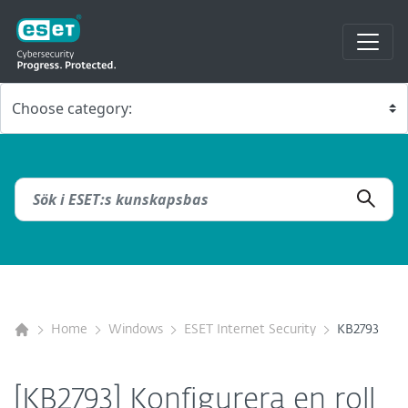
Home
Windows
ESET Internet Security
KB2793
[KB2793] Konfigurera en roll