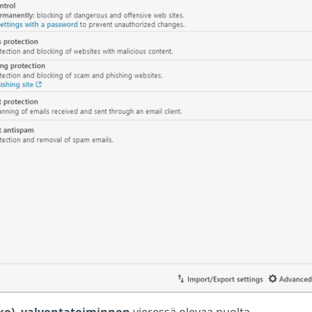
kko) -valvontatoiminnon
vieressä olevaa nuolta.