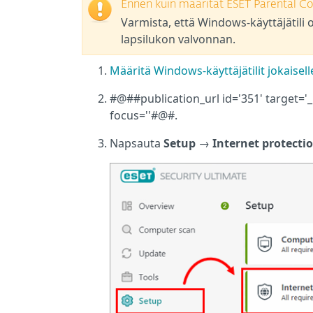
Ennen kuin määrität ESET Parental Co
Varmista, että Windows-käyttäjätili o
lapsilukon valvonnan.
Määritä Windows-käyttäjätilit jokaisell
#@##publication_url id='351' target=
focus=''#@#.
Napsauta
Setup
→
Internet protecti