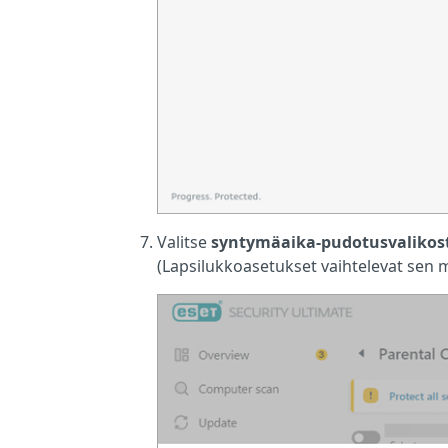
Valitse
syntymäaika-pudotusvalikos
(Lapsilukkoasetukset vaihtelevat sen mu