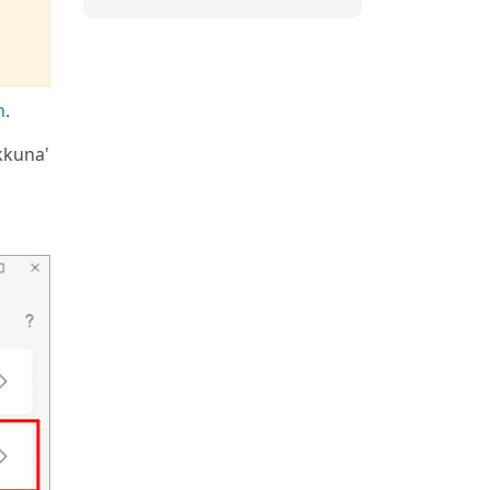
n
.
kkuna'