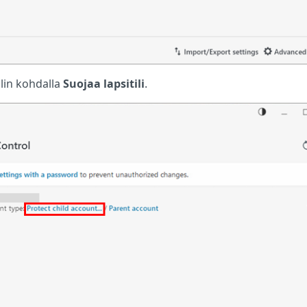
ilin kohdalla
Suojaa lapsitili
.