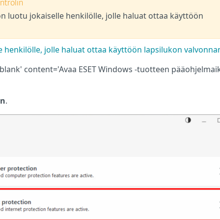
ntrolin
n luotu jokaiselle henkilölle, jolle haluat ottaa käyttöön
e henkilölle, jolle haluat ottaa käyttöön lapsilukon valvonna
'_blank' content='Avaa ESET Windows -tuotteen pääohjelmai
on
.