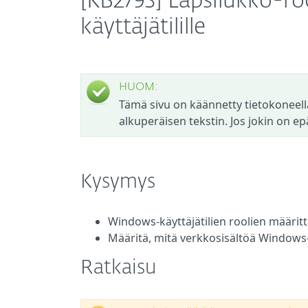
[KB2793] Lapsilukko-r
käyttäjätilille
HUOM:
Tämä sivu on käännetty tietokoneell
alkuperäisen tekstin. Jos jokin on ep
Kysymys
Windows-käyttäjätilien roolien määrit
Määritä, mitä verkkosisältöä Windows-k
Ratkaisu