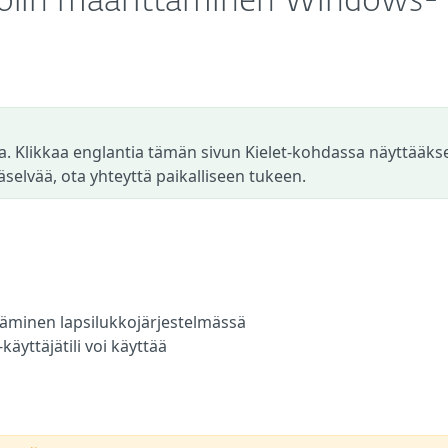
oolin määrittäminen Windows-
a. Klikkaa englantia tämän sivun Kielet-kohdassa näyttääks
äselvää, ota yhteyttä paikalliseen tukeen.
täminen lapsilukkojärjestelmässä
äyttäjätili voi käyttää