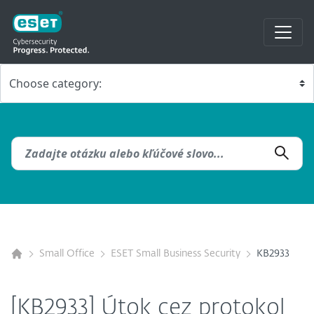
Small Office
ESET Small Business Security
KB2933
[KB2933] Útok cez protokol