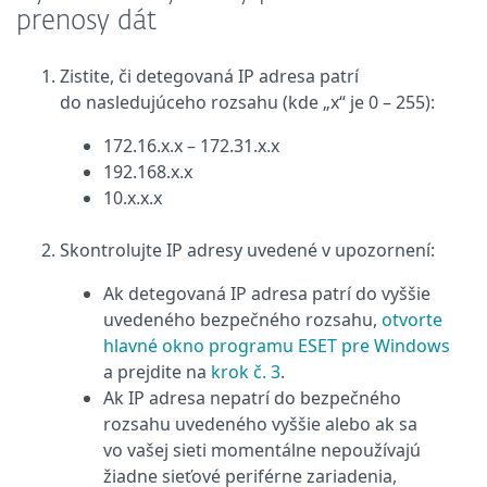
prenosy dát
Zistite, či detegovaná IP adresa patrí
do nasledujúceho rozsahu (kde „x“ je 0 – 255):
172.16.x.x – 172.31.x.x
192.168.x.x
10.x.x.x
Skontrolujte IP adresy uvedené v upozornení:
Ak detegovaná IP adresa patrí do vyššie
uvedeného bezpečného rozsahu,
otvorte
hlavné okno programu ESET pre Windows
a prejdite na
krok č. 3
.
Ak IP adresa nepatrí do bezpečného
rozsahu uvedeného vyššie alebo ak sa
vo vašej sieti momentálne nepoužívajú
žiadne sieťové periférne zariadenia,