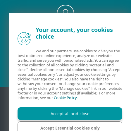
Your account, your cookies
Existujúci zákazník?
choice
We and our partners use cookies to give you the
best optimized online experience, analyze our website
Kontaktujte nás
traffic, and serve you with personalized ads. You can agree
to the collection of all cookies by clicking "Accept all and
02/322 44 444
(pracovné dni 8:00 - 18:30)
close", decline all non-essential cookies by choosing "Accept
essential cookies only", or adjust your cookie settings by
clicking "Manage cookies". You also have the right to
withdraw your consent or change your cookie preferences
anytime by clicking the "Manage cookies" link in our website
footer or in your account settings (if available). For more
information, see our
Cookie Policy
.
Accept all and close
Accept Essential cookies only