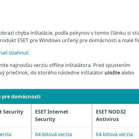
zobrazí chyba inštalácie, podľa pokynov v tomto článku si sti
 produkt ESET pre Windows určený pre domácnosti a malé fi
 mali stiahnuť
.
ite najnovšiu verziu offline inštalátora. Pred spustením
ový priečinok, do ktorého následne inštalátor
uložte
alebo
é pre domácnosti
t Security
ESET Internet
ESET NOD32
Security
Antivirus
erzia
64‑bitová verzia
64‑bitová verzia