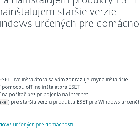
 a nainštalujem produkty ESET
nainštalujem staršie verzie
indows určených pre domácno
SET Live inštalátora sa vám zobrazuje chyba inštalácie
 pomocou offline inštalátora ESET
 na počítač bez pripojenia na internet
) pre staršiu verziu produktu ESET pre Windows určen
exe
indows určených pre domácnosti