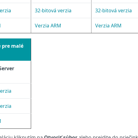
erzia
32‑bitová verzia
32‑bitová verzia
M
Verzia ARM
Verzia ARM
 pre malé
Server
erzia
erzia
M
aláciu kliknutím na
Otvoriť súbor
alebo prejdite do priečin