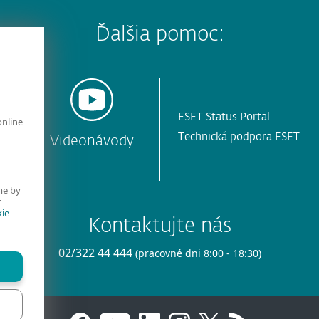
Ďalšia pomoc:
ESET Status Portal
online
Technická podpora ESET
y
Videonávody
me by
r
ie
Kontaktujte nás
02/322 44 444
(pracovné dni 8:00 - 18:30)