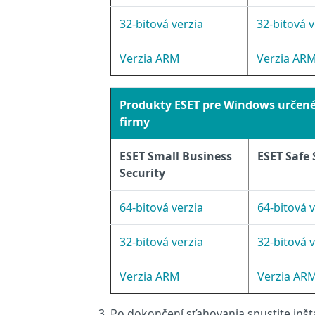
32‑bitová verzia
32‑bitová v
Verzia ARM
Verzia AR
Produkty ESET pre Windows určené
firmy
ESET Small Business
ESET Safe 
Security
64‑bitová verzia
64‑bitová v
32‑bitová verzia
32‑bitová v
Verzia ARM
Verzia AR
Po dokončení sťahovania spustite inšt