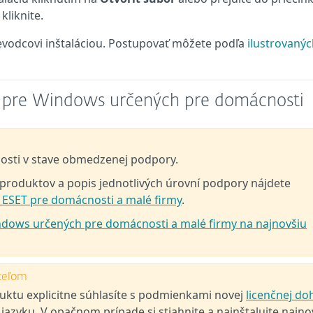
liknite.
vodcovi inštaláciou. Postupovať môžete podľa
ilustrovaný
T pre Windows určených pre domácnosti
nosti v stave obmedzenej podpory.
oduktov a popis jednotlivých úrovní podpory nájdete
v ESET pre domácnosti a malé firmy
.
ndows určených pre domácnosti a malé firmy na najnovšiu
teľom
duktu explicitne súhlasíte s podmienkami novej
licenčnej do
azyku. V opačnom prípade si stiahnite a nainštalujte najno