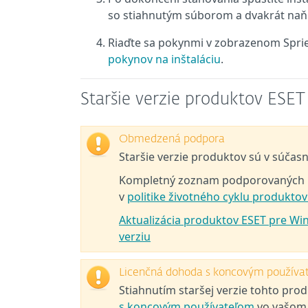
so stiahnutým súborom a dvakrát naň k
Riaďte sa pokynmi v zobrazenom Sprie
pokynov na inštaláciu
.
Staršie verzie produktov ESE
Obmedzená podpora
Staršie verzie produktov sú v súčas
Kompletný zoznam podporovaných pr
v
politike životného cyklu produkto
Aktualizácia produktov ESET pre Wi
verziu
Licenčná dohoda s koncovým používa
Stiahnutím staršej verzie tohto pro
s koncovým používateľom
vo vašom j