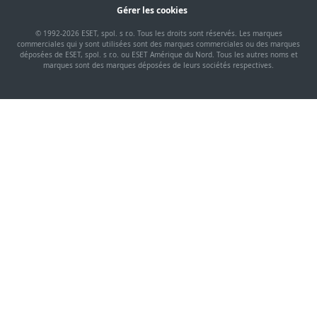
Gérer les cookies
© 1992-2026 ESET, spol. s r.o. Tous les droits sont réservés. Les marques
commerciales qui y sont utilisées sont des marques commerciales ou des marques
déposées de ESET, spol. s r.o. ou ESET Amérique du Nord. Tous les autres noms et
marques sont des marques déposées de leurs sociétés respectives.