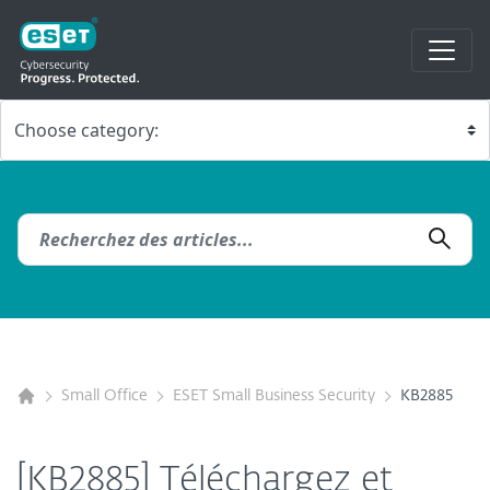
Small Office
ESET Small Business Security
KB2885
[KB2885] Téléchargez et