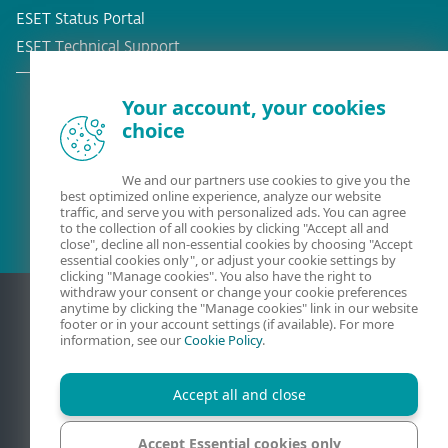
ESET Status Portal
ESET Technical Support
Your account, your cookies
choice
Cliente atual?
We and our partners use cookies to give you the
best optimized online experience, analyze our website
traffic, and serve you with personalized ads. You can agree
to the collection of all cookies by clicking "Accept all and
close", decline all non-essential cookies by choosing "Accept
essential cookies only", or adjust your cookie settings by
clicking "Manage cookies". You also have the right to
withdraw your consent or change your cookie preferences
anytime by clicking the "Manage cookies" link in our website
footer or in your account settings (if available). For more
information, see our
Cookie Policy
.
Accept all and close
Accept Essential cookies only