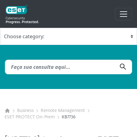
Business
Remote Management
ESET PROTECT On-Prem
KB7736