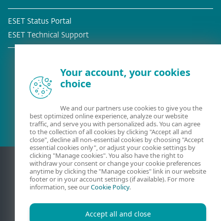
ESET Status Portal
ESET Technical Support
Your account, your cookies
choice
Client existant?
We and our partners use cookies to give you the
best optimized online experience, analyze our website
traffic, and serve you with personalized ads. You can agree
to the collection of all cookies by clicking "Accept all and
close", decline all non-essential cookies by choosing "Accept
essential cookies only", or adjust your cookie settings by
clicking "Manage cookies". You also have the right to
withdraw your consent or change your cookie preferences
anytime by clicking the "Manage cookies" link in our website
footer or in your account settings (if available). For more
information, see our
Cookie Policy
.
Accept all and close