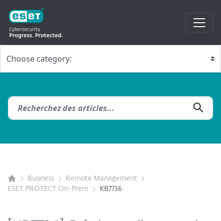
Business
Remote Management
ESET PROTECT On-Prem
KB7736