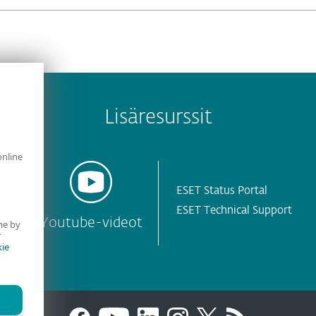
Lisäresurssit
online
ESET Status Portal
ESET Technical Support
i
Youtube-videot
me by
r
ie