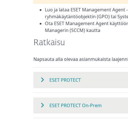
Luo ja lataa ESET Management Agent -
ryhmäkäytäntöobjektin (GPO) tai Sys
Ota ESET Management Agent käyttöön 
Managerin (SCCM) kautta
Ratkaisu
Napsauta alla olevaa asianmukaista laajenn
ESET PROTECT
ESET PROTECT On-Prem