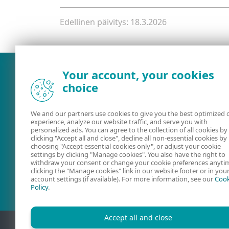
Edellinen päivitys: 18.3.2026
Your account, your cookies
choice
We and our partners use cookies to give you the best optimized 
experience, analyze our website traffic, and serve you with
personalized ads. You can agree to the collection of all cookies by
clicking "Accept all and close", decline all non-essential cookies by
choosing "Accept essential cookies only", or adjust your cookie
settings by clicking "Manage cookies". You also have the right to
Käyttöoppaat
ESET-foorum
withdraw your consent or change your cookie preferences anyti
clicking the "Manage cookies" link in our website footer or in you
account settings (if available). For more information, see our
Cook
Policy
.
Accept all and close