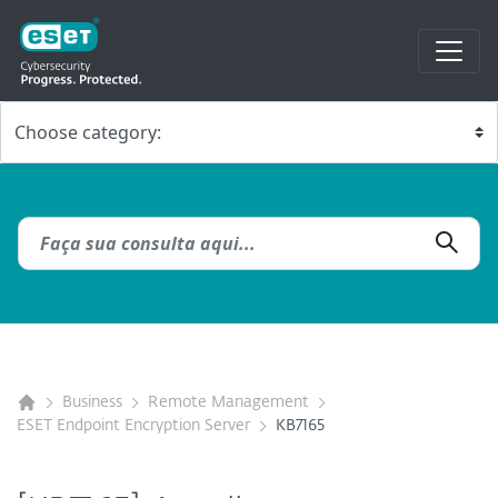
Business
Remote Management
ESET Endpoint Encryption Server
KB7165