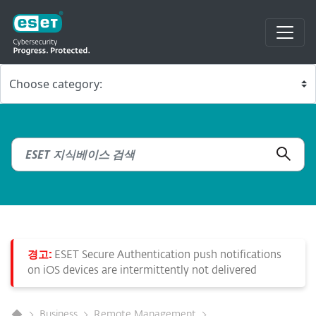
경고:
ESET Secure Authentication push notifications
on iOS devices are intermittently not delivered
Business
Remote Management