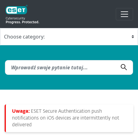
Uwaga:
ESET Secure Authentication push
notifications on iOS devices are intermittently not
delivered