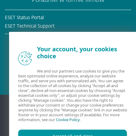
ESET Status Portal
ESET Technical Support
Your account, your cookies
choice
Obecny klient?
We and our partners use cookies to give you the
best optimized online experience, analyze our website
traffic, and serve you with personalized ads. You can agree
to the collection of all cookies by clicking "Accept all and
close", decline all non-essential cookies by choosing "Accept
essential cookies only", or adjust your cookie settings by
clicking "Manage cookies". You also have the right to
withdraw your consent or change your cookie preferences
anytime by clicking the "Manage cookies" link in our website
footer or in your account settings (if available). For more
information, see our
Cookie Policy
.