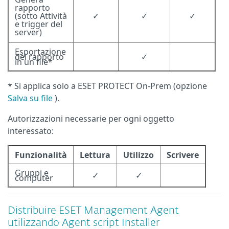
rapporto
(sotto Attività
✓
✓
✓
e trigger del
server)
Esportazione
del rapporto
✓
in un file*
* Si applica solo a ESET PROTECT On-Prem (opzione
Salva su file
).
Autorizzazioni necessarie per ogni oggetto
interessato:
Funzionalità
Lettura
Utilizzo
Scrivere
Gruppi e
✓
✓
computer
Distribuire ESET Management Agent
utilizzando Agent script Installer