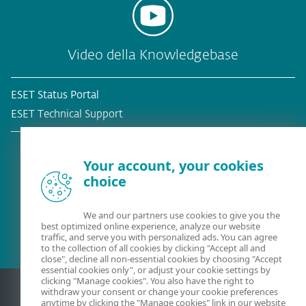
Video della Knowledgebase
ESET Status Portal
ESET Technical Support
Your account, your cookies
choice
Cliente esistente?
We and our partners use cookies to give you the
best optimized online experience, analyze our website
traffic, and serve you with personalized ads. You can agree
to the collection of all cookies by clicking "Accept all and
close", decline all non-essential cookies by choosing "Accept
essential cookies only", or adjust your cookie settings by
clicking "Manage cookies". You also have the right to
withdraw your consent or change your cookie preferences
anytime by clicking the "Manage cookies" link in our website