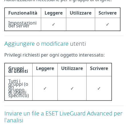
Funzionalità
Leggere
Utilizzare
Scrivere
Impostazioni
✓
✓
del server
Aggiungere
o
modificare
utenti
Privilegi richiesti per ogni oggetto interessato:
Gruppi
Leggere
Utilizzare
Scrivere
di utenti
Tutti i
gruppi (o
un
✓
✓
✓
gruppo
di utenti
specifico)
Inviare un file a ESET LiveGuard Advanced per
l'analisi