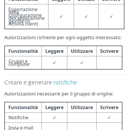
Esportazione
della
configurazione
✓
✓
✓
dell'applicazione
gestita (in
Attività client)
Autorizzazioni richieste per ogni oggetto interessato:
Funzionalità
Leggere
Utilizzare
Scrivere
Gruppi e
✓
✓
computer
Creare e generare
notifiche
Autorizzazioni necessarie per il gruppo di origine:
Funzionalità
Leggere
Utilizzare
Scrivere
Notifiche
✓
✓
Invia e-mail