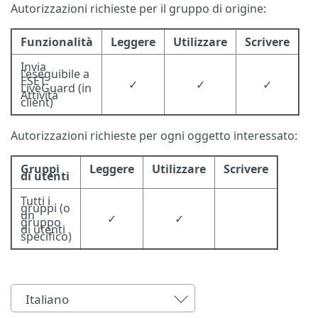
Autorizzazioni richieste per il gruppo di origine:
Funzionalità
Leggere
Utilizzare
Scrivere
Invia
l'eseguibile a
ESET
✓
✓
✓
LiveGuard (in
Attività
client)
Autorizzazioni richieste per ogni oggetto interessato:
Gruppi
Leggere
Utilizzare
Scrivere
di utenti
Tutti i
gruppi (o
un
✓
✓
gruppo
di utenti
specifico)
Italiano