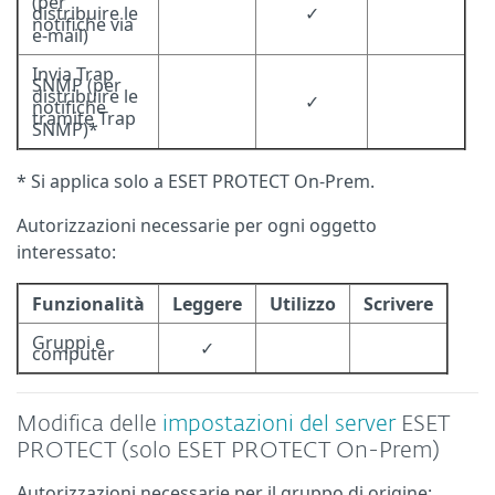
(per
distribuire le
✓
notifiche via
e-mail)
Invia Trap
SNMP (per
distribuire le
✓
notifiche
tramite Trap
SNMP)*
* Si applica solo a ESET PROTECT On-Prem.
Autorizzazioni necessarie per ogni oggetto
interessato:
Funzionalità
Leggere
Utilizzo
Scrivere
Gruppi e
✓
computer
Modifica delle
impostazioni del server
ESET
PROTECT (solo ESET PROTECT On-Prem)
Autorizzazioni necessarie per il gruppo di origine: