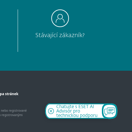
Stávající zákazník?
pa stránek
Chatujte s ESET AI
y nebo registrované
Advisor pro
u registrovanými
technickou podporu