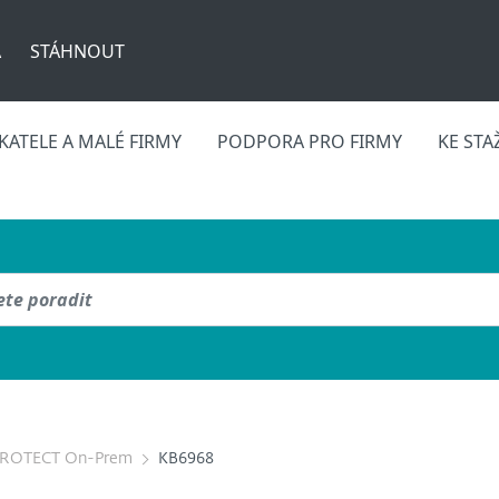
A
STÁHNOUT
ATELE A MALÉ FIRMY
PODPORA PRO FIRMY
KE STA
PROTECT On-Prem
KB6968