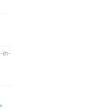
-in-
m