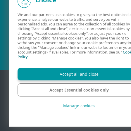
We and our partners use cookies to give you the best optimized 
experience, analyze our website traffic, and serve you with
personalized ads. You can agree to the collection of all cookies by
clicking "Accept all and close", decline all non-essential cookies by
choosing "Accept essential cookies only", or adjust your cookie
Uživatelské
ESET Fórum
settings by clicking "Manage cookies". You also have the right to
příručky
withdraw your consent or change your cookie preferences anyti
clicking the "Manage cookies" link in our website footer or in you
account settings (if available). For more information, see our
Cook
Policy
.
Accept all and close
Accept Essential cookies only
Kontakt
Oc
Manage cookies
© 1992 - 2026 ESET
ochranné známky