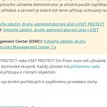
ýchozího uživatele Administrator je vhodné použít napříkla
e přihlásit a zároveň je dobré mít tento přístup uchovaný na
ořte záložní, druhý, administrátorský účet v ESET PROTECT
d:
Vytvořte záložní, druhý, administrátorský účet v ESET
agement Center (ESMC):
Vytvořte záložní, druhý,
Security Management Center 7.x
T PROTECT nebo ESET PROTECT On-Prem musí mít uživatelé
vé domovské skupině. Každý uživatel má
přiřazenou
sadu
vně přístupu k různým objektům.
a oprávnění potřebných k úspěšnému provedení úlohy.