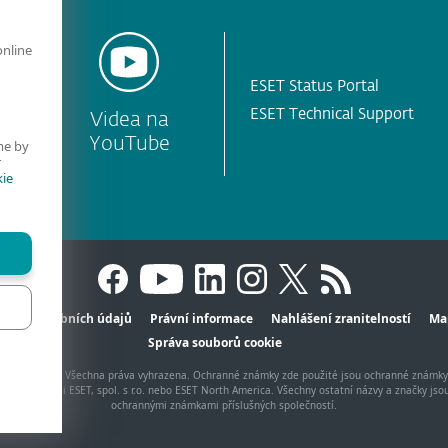
online
ESET Status Portal
ESET Technical Support
Videa na
YouTube
me by
r
ie
hrana osobních údajů
Právní informace
Nahlášení zranitelností
Ma
Správa souborů cookie
, spol. s r.o. - Všechna práva vyhrazena. Ochranné známky zde použité jsou ochranné známk
 společnosti ESET, spol. s r.o. nebo ESET North America. Všechny ostatní názvy a značky jso
ochrannými známkami příslušných společností.