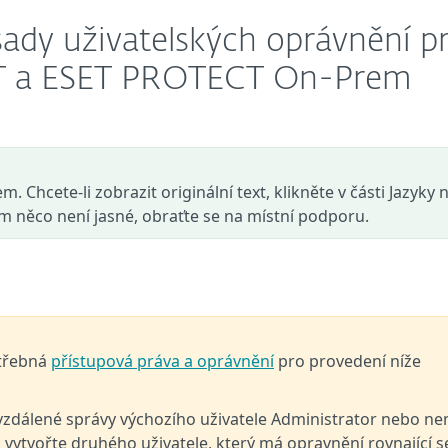
ady uživatelských oprávnění p
T a ESET PROTECT On-Prem
. Chcete-li zobrazit originální text, klikněte v části Jazyky 
ám něco není jasné, obraťte se na místní podporu.
otřebná
přístupová práva a oprávnění
pro provedení níže
vzdálené správy výchozího uživatele Administrator nebo n
vytvořte druhého uživatele, který má opravnění rovnající s