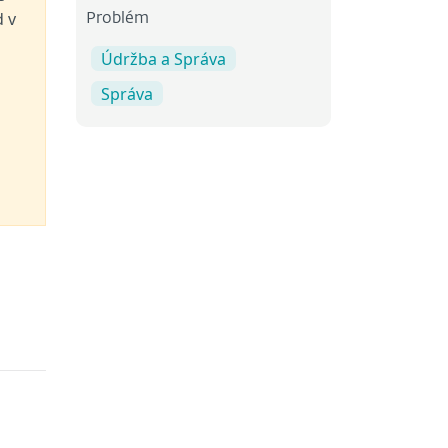
d v
Problém
Údržba a Správa
Správa