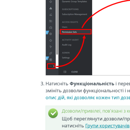
Натисніть
Функціональність
і пере
змініть дозволи функціональності і 
опис дій, які дозволяє кожен тип доз
Дозволи/привілеї, пов'язані з
Щоб переглянути дозволи/прив
натисніть
Групи користувачів