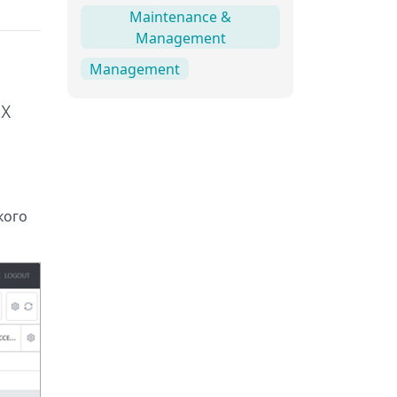
Maintenance &
Management
Management
х
кого