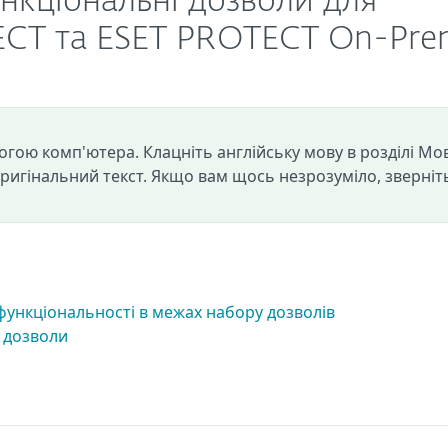
ункціональні дозволи для
ECT та ESET PROTECT On-Pr
огою комп'ютера. Клацніть англійську мову в розділі Мо
оригінальний текст. Якщо вам щось незрозуміло, зверніт
функціональності в межах набору дозволів
х дозволи