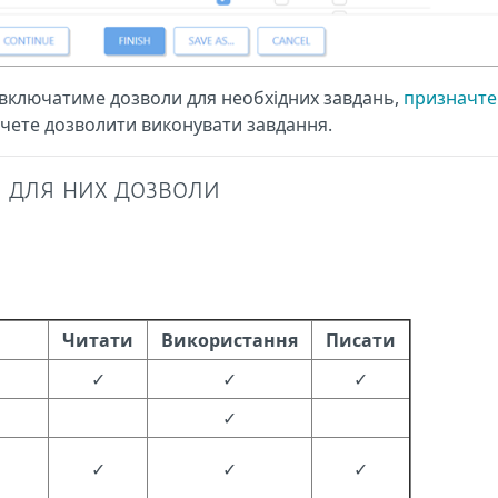
і включатиме дозволи для необхідних завдань,
призначте
очете дозволити виконувати завдання.
і для них дозволи
Читати
Використання
Писати
✓
✓
✓
✓
✓
✓
✓