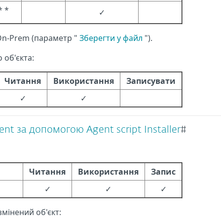
* *
✓
On-Prem (параметр "
Зберегти у файл
").
 об'єкта:
Читання
Використання
Записувати
✓
✓
t за допомогою Agent script Installer
#
Читання
Використання
Запис
✓
✓
✓
змінений об'єкт: