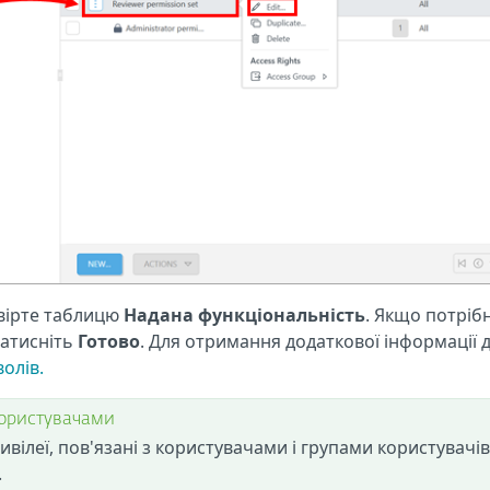
вірте таблицю
Надана функціональність
. Якщо потріб
натисніть
Готово
. Для отримання додаткової інформації д
волів.
 користувачами
ілеї, пов'язані з користувачами і групами користувачів
.