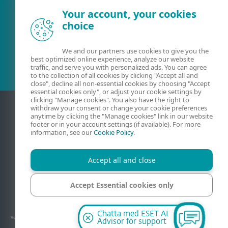
Your account, your cookies
choice
Befintlig kund?
We and our partners use cookies to give you the
best optimized online experience, analyze our website
traffic, and serve you with personalized ads. You can agree
to the collection of all cookies by clicking "Accept all and
close", decline all non-essential cookies by choosing "Accept
essential cookies only", or adjust your cookie settings by
clicking "Manage cookies". You also have the right to
withdraw your consent or change your cookie preferences
anytime by clicking the "Manage cookies" link in our website
footer or in your account settings (if available). For more
information, see our
Cookie Policy
.
Accept all and close
Kontakt
Sekretess
Juridisk information
Accept Essential cookies only
Rapportera sårbarheter
Webbplatskarta
Hantera cookies
Manage cookies
© 1992 - 2026 ESET, spol. s r.o. - Med ensamrätt. Varumärken som används är
Chatta med ESET AI
varumärken eller registrerade varumärken ägda av ESET, spol. s r.o. eller ESET North
Advisor för support
America. Alla övriga namn och märken är registrerade varumärken ägda av sina