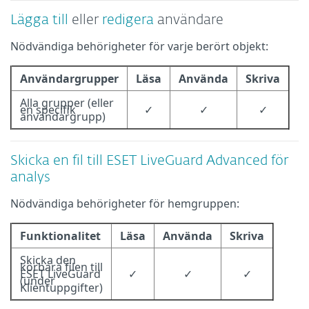
Lägga till
eller
redigera
användare
Nödvändiga behörigheter för varje berört objekt:
Användargrupper
Läsa
Använda
Skriva
Alla grupper (eller
en specifik
✓
✓
✓
användargrupp)
Skicka en fil till ESET LiveGuard Advanced för
analys
Nödvändiga behörigheter för hemgruppen:
Funktionalitet
Läsa
Använda
Skriva
Skicka den
körbara filen till
ESET LiveGuard
✓
✓
✓
(under
Klientuppgifter)