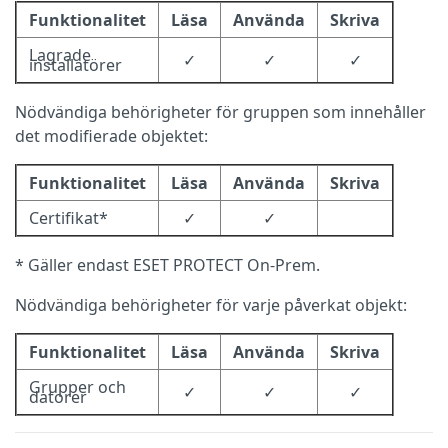
Funktionalitet
Läsa
Använda
Skriva
Lagrade
✓
✓
✓
installatörer
Nödvändiga behörigheter för gruppen som innehåller
det modifierade objektet:
Funktionalitet
Läsa
Använda
Skriva
Certifikat*
✓
✓
* Gäller endast ESET PROTECT On-Prem.
Nödvändiga behörigheter för varje påverkat objekt:
Funktionalitet
Läsa
Använda
Skriva
Grupper och
✓
✓
✓
datorer