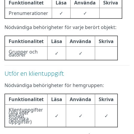
Funktionalitet
Läsa
Använda
Skriva
Prenumerationer
✓
✓
Nödvändiga behörigheter för varje berört objekt:
Funktionalitet
Läsa
Använda
Skriva
Grupper och
✓
✓
datorer
Utför en klientuppgift
Nödvändiga behörigheter för hemgruppen:
Funktionalitet
Läsa
Använda
Skriva
Klientuppgifter
(alla eller
endast
✓
✓
✓
specifika
uppgifter)