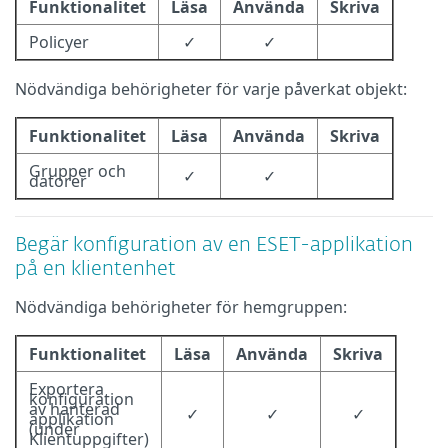
Funktionalitet
Läsa
Använda
Skriva
Policyer
✓
✓
Nödvändiga behörigheter för varje påverkat objekt:
Funktionalitet
Läsa
Använda
Skriva
Grupper och
✓
✓
datorer
Begär konfiguration av en ESET-applikation
på en klientenhet
Nödvändiga behörigheter för hemgruppen:
Funktionalitet
Läsa
Använda
Skriva
Exportera
konfiguration
av hanterad
✓
✓
✓
applikation
(under
Klientuppgifter)