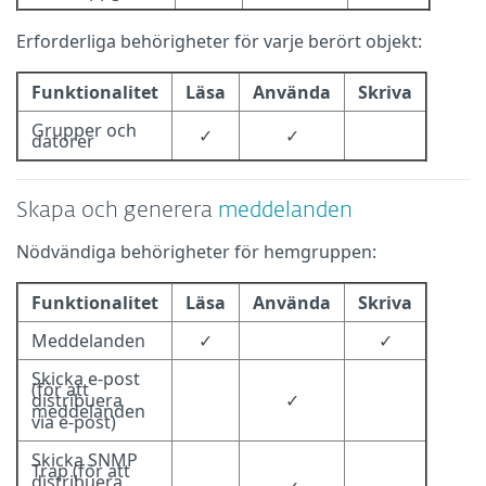
Erforderliga behörigheter för varje berört objekt:
Funktionalitet
Läsa
Använda
Skriva
Grupper och
✓
✓
datorer
Skapa och generera
meddelanden
Nödvändiga behörigheter för hemgruppen:
Funktionalitet
Läsa
Använda
Skriva
Meddelanden
✓
✓
Skicka e-post
(för att
distribuera
✓
meddelanden
via e-post)
Skicka SNMP
Trap (för att
distribuera