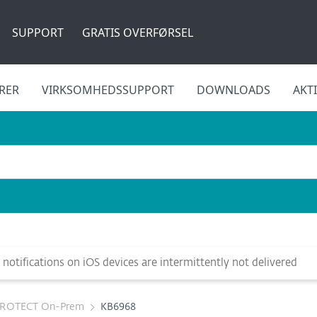
SUPPORT
GRATIS OVERFØRSEL
RER
VIRKSOMHEDSSUPPORT
DOWNLOADS
AKT
otifications on iOS devices are intermittently not delivered
PROTECT On-Prem
KB6968