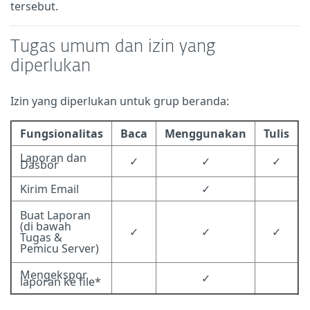
tersebut.
Tugas umum dan izin yang
diperlukan
Izin yang diperlukan untuk grup beranda:
Fungsionalitas
Baca
Menggunakan
Tulis
Laporan dan
✓
✓
✓
Dasbor
Kirim Email
✓
Buat Laporan
(di bawah
✓
✓
✓
Tugas &
Pemicu Server)
Mengekspor
✓
laporan ke file*