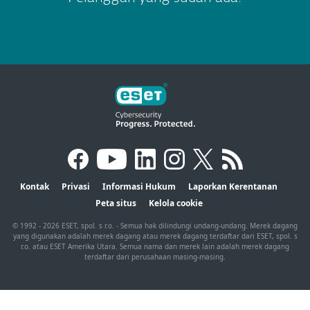
Kontak
Privasi
Informasi Hukum
Laporkan Kerentanan
Peta situs
Kelola cookie
© 1992 - 2026 ESET, spol. s r.o. - Semua hak dilindungi undang-undang. Merek dagang
yang digunakan adalah merek dagang atau merek dagang terdaftar dari ESET, spol. s
r.o. atau ESET Amerika Utara. Semua nama dan merek lain adalah merek dagang
terdaftar dari perusahaan masing-masing.