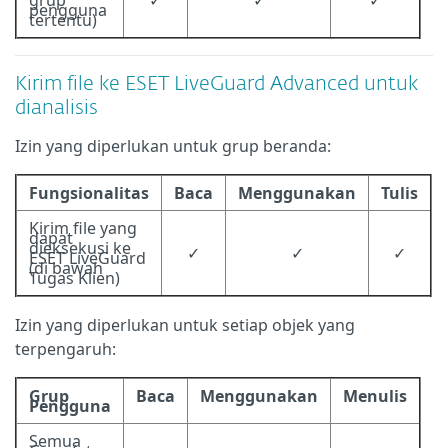
grup
✓
✓
✓
pengguna
tertentu)
Kirim file ke ESET LiveGuard Advanced untuk
dianalisis
Izin yang diperlukan untuk grup beranda:
Fungsionalitas
Baca
Menggunakan
Tulis
Kirim file yang
dapat
dieksekusi ke
✓
✓
✓
ESET LiveGuard
(di bawah
Tugas Klien)
Izin yang diperlukan untuk setiap objek yang
terpengaruh:
Grup
Baca
Menggunakan
Menulis
Pengguna
Semua