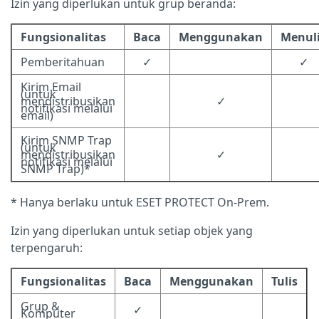
Izin yang diperlukan untuk grup beranda:
Fungsionalitas
Baca
Menggunakan
Menul
Pemberitahuan
✓
✓
Kirim Email
(untuk
mendistribusikan
✓
notifikasi melalui
email)
Kirim SNMP Trap
(untuk
mendistribusikan
✓
notifikasi melalui
SNMP Trap)*
* Hanya berlaku untuk ESET PROTECT On-Prem.
Izin yang diperlukan untuk setiap objek yang
terpengaruh:
Fungsionalitas
Baca
Menggunakan
Tulis
Grup &
✓
Komputer